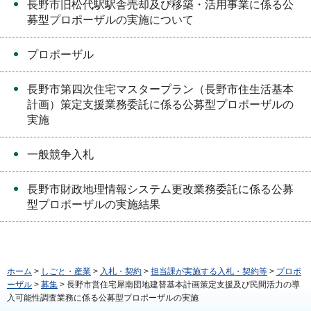
長野市旧松代駅駅舎売却及び移築・活用事業に係る公
募型プロポーザルの実施について
プロポーザル
長野市第四次住宅マスタープラン（長野市住生活基本
計画）策定支援業務委託に係る公募型プロポーザルの
実施
一般競争入札
長野市財政地理情報システム更改業務委託に係る公募
型プロポーザルの実施結果
ホーム
>
しごと・産業
>
入札・契約
>
担当課が実施する入札・契約等
>
プロポ
ーザル
>
募集
> 長野市営住宅犀南団地建替基本計画策定支援及び民間活力の導
入可能性調査業務に係る公募型プロポーザルの実施