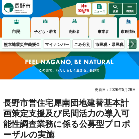
長野市
緊急情報
ニュース
検索
MENU
市民
子ども・若者
高齢者
事業者
市政情報
熊本地震災害義援金
マイナンバー
ごみ分別
市民税・県民税
移住
この街で、わたしらしく生きる。長野市
更新日：2026年5月29日
長野市営住宅犀南団地建替基本計
画策定支援及び民間活力の導入可
能性調査業務に係る公募型プロポ
ーザルの実施