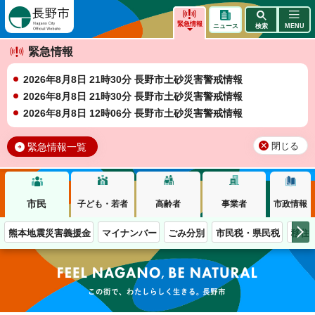
長野市
緊急情報
ニュース
検索
MENU
緊急情報
2026年8月8日 21時30分 長野市土砂災害警戒情報
2026年8月8日 21時30分 長野市土砂災害警戒情報
2026年8月8日 12時06分 長野市土砂災害警戒情報
緊急情報一覧
閉じる
市民
子ども・若者
高齢者
事業者
市政情報
熊本地震災害義援金
マイナンバー
ごみ分別
市民税・県民税
移住
この街で、わたしらしく生きる。長野市