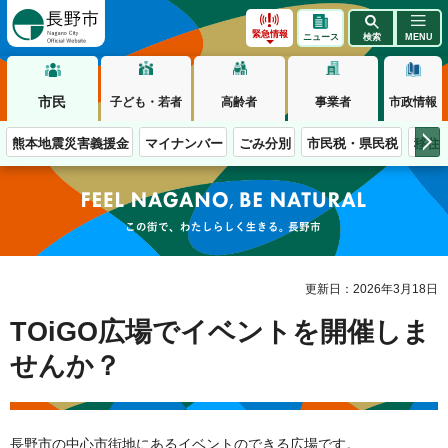
長野市
緊急情報
ニュース
検索
MENU
市民
子ども・若者
高齢者
事業者
市政情報
熊本地震災害義援金
マイナンバー
ごみ分別
市民税・県民税
移住
この街で、わたしらしく生きる。長野市
更新日：2026年3月18日
TOiGO広場でイベントを開催しま
せんか？
長野市の中心市街地にあるイベントのできる広場です。