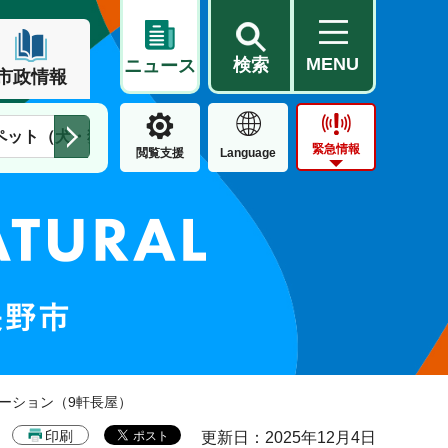
MENU
検索
ニュース
市政情報
ペット（犬・猫）
住民票・戸籍
公営住宅
市街地整備
緊急情報
閲覧支援
Language
ベーション（9軒長屋）
印刷
更新日：2025年12月4日