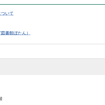
について
ど図書館ぼたん）
階