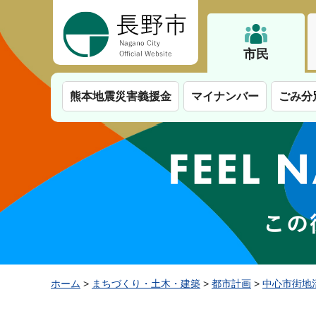
長野市
市民
熊本地震災害義援金
マイナンバー
ごみ分
ホーム
>
まちづくり・土木・建築
>
都市計画
>
中心市街地