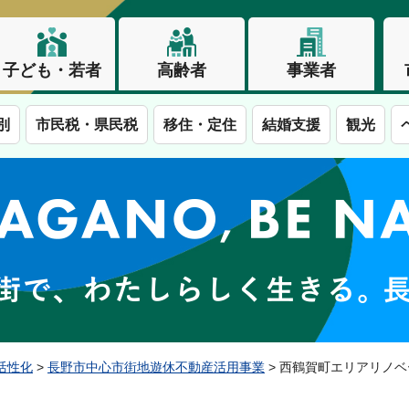
子ども・若者
高齢者
事業者
別
市民税・県民税
移住・定住
結婚支援
観光
この街で、わたしらしく生きる。長野市
活性化
>
長野市中心市街地遊休不動産活用事業
> 西鶴賀町エリアリノ