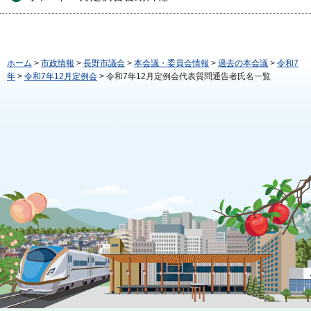
ホーム
>
市政情報
>
長野市議会
>
本会議・委員会情報
>
過去の本会議
>
令和7
年
>
令和7年12月定例会
> 令和7年12月定例会代表質問通告者氏名一覧