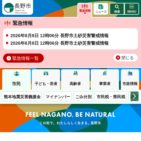
長野市
緊急情報
ニュース
検索
MENU
緊急情報
2026年8月8日 12時06分 長野市土砂災害警戒情報
2026年8月8日 12時06分 長野市土砂災害警戒情報
緊急情報一覧
閉じる
市民
子ども・若者
高齢者
事業者
市政情報
熊本地震災害義援金
マイナンバー
ごみ分別
市民税・県民税
移住
この街で、わたしらしく生きる。長野市