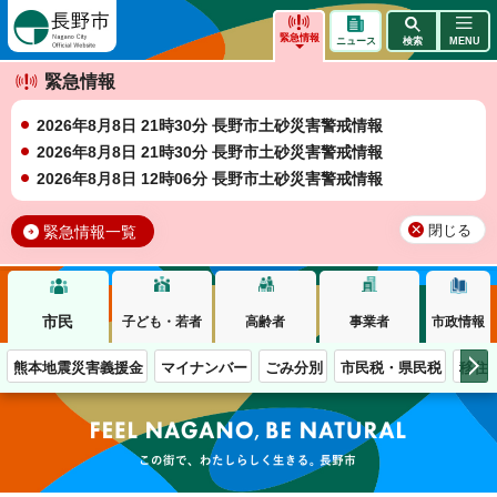
長野市
緊急情報
ニュース
検索
MENU
緊急情報
2026年8月8日 21時30分 長野市土砂災害警戒情報
2026年8月8日 21時30分 長野市土砂災害警戒情報
2026年8月8日 12時06分 長野市土砂災害警戒情報
緊急情報一覧
閉じる
市民
子ども・若者
高齢者
事業者
市政情報
熊本地震災害義援金
マイナンバー
ごみ分別
市民税・県民税
移住
この街で、わたしらしく生きる。長野市