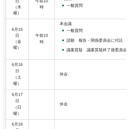
日
午前10
一般質問
（木
時
曜）
本会議
6月15
一般質問
日
午前10
請願 報告・関係委員会に付託
（金
時
曜）
議案質疑 議案質疑終了後委員会
6月16
日
休会
（土
曜）
6月17
日
休会
（日
曜）
6月18