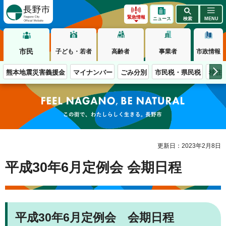
長野市
緊急情報
ニュース
検索
MENU
市民
子ども・若者
高齢者
事業者
市政情報
熊本地震災害義援金
マイナンバー
ごみ分別
市民税・県民税
移住
この街で、わたしらしく生きる。長野市
更新日：2023年2月8日
平成30年6月定例会 会期日程
平成30年6月定例会 会期日程