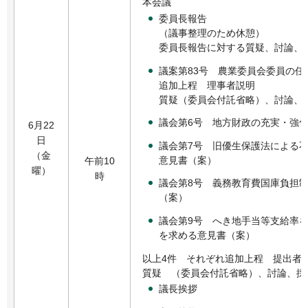
本会議
委員長報告
（議事整理のため休憩）
委員長報告に対する質疑、討論、
議案第83号 農業委員会委員の任
追加上程 理事者説明
質疑（委員会付託省略）、討論、
議会第6号 地方財政の充実・強
6月22
日
議会第7号 旧優生保護法による
（金
意見書（案）
午前10
曜）
時
議会第8号 義務教育費国庫負担
（案）
議会第9号 へき地手当等支給率
を求める意見書（案）
以上4件 それぞれ追加上程 提出者
質疑 （委員会付託省略）、討論、採
議長挨拶