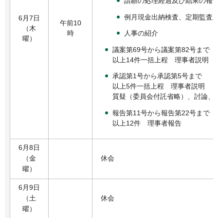
請願の処理経過及び結果の報
例月現金出納検査、定期監査
6月7日
午前10
（木
人事の紹介
時
曜）
議案第69号から議案第82号まで
以上14件一括上程 理事者説明
承認第1号から承認第5号まで
以上5件一括上程 理事者説明
質疑（委員会付託省略）、討論、
報告第11号から報告第22号まで
以上12件 理事者報告
6月8日
（金
休会
曜）
6月9日
（土
休会
曜）