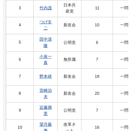
日本共
3
竹内茂
11
一問
産党
つげ圭
4
新友会
10
一問
二
田中清
5
公明党
6
一問
隆
小泉一
6
無所属
7
一問
真
7
野本靖
新友会
18
一問
宮崎治
8
新友会
20
一問
夫
近藤満
9
公明党
7
一問
里
望月義
改革ネ
10
16
一問
寿
ット