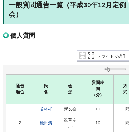
一般質問通告一覧（平成30年12月定例
会）
個人質問
スライドで操作
質問時
通告
氏
会
方
間
順位
名
派
式
（分）
1
若林祥
新友会
10
一問
改革ネ
2
池田清
16
一問
ット