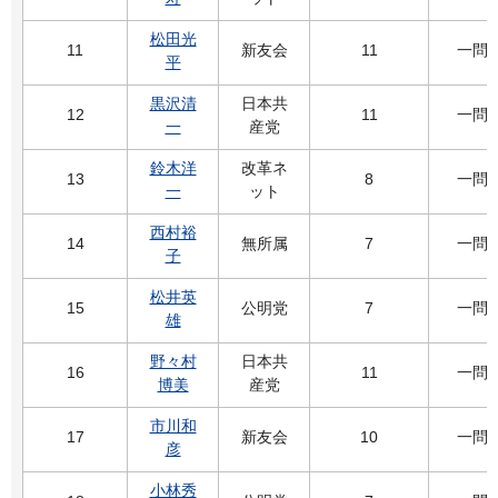
松田光
11
新友会
11
一問
平
黒沢清
日本共
12
11
一問
一
産党
鈴木洋
改革ネ
13
8
一問
一
ット
西村裕
14
無所属
7
一問
子
松井英
15
公明党
7
一問
雄
野々村
日本共
16
11
一問
博美
産党
市川和
17
新友会
10
一問
彦
小林秀