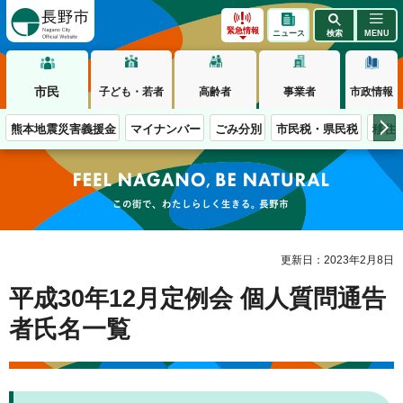
長野市
緊急情報
ニュース
検索
MENU
市民
子ども・若者
高齢者
事業者
市政情報
熊本地震災害義援金
マイナンバー
ごみ分別
市民税・県民税
移住
この街で、わたしらしく生きる。長野市
更新日：2023年2月8日
平成30年12月定例会 個人質問通告
者氏名一覧