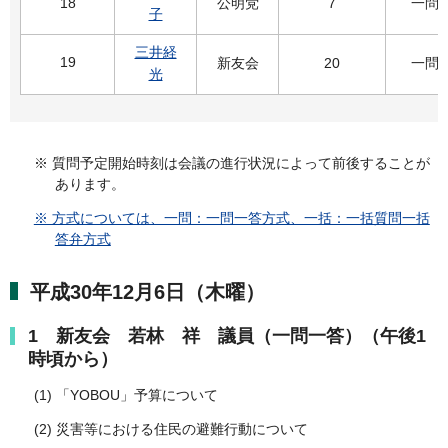
18
公明党
7
一問
子
三井経
19
新友会
20
一問
光
※ 質問予定開始時刻は会議の進行状況によって前後することが
あります。
※ 方式については、一問：一問一答方式、一括：一括質問一括
答弁方式
平成30年12月6日（木曜）
1 新友会 若林 祥 議員（一問一答）（午後1
時頃から）
(1) 「YOBOU」予算について
(2) 災害等における住民の避難行動について