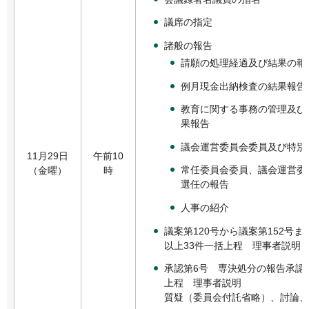
議席の指定
諸般の報告
請願の処理経過及び結果の報
例月現金出納検査の結果報告
教育に関する事務の管理及び
果報告
議会運営委員会委員及び特別
11月29日
午前10
常任委員会委員、議会運営委
（金曜）
時
選任の報告
人事の紹介
議案第120号から議案第152号ま
以上33件一括上程 理事者説明
承認第6号 専決処分の報告承認
上程 理事者説明
質疑（委員会付託省略）、討論、