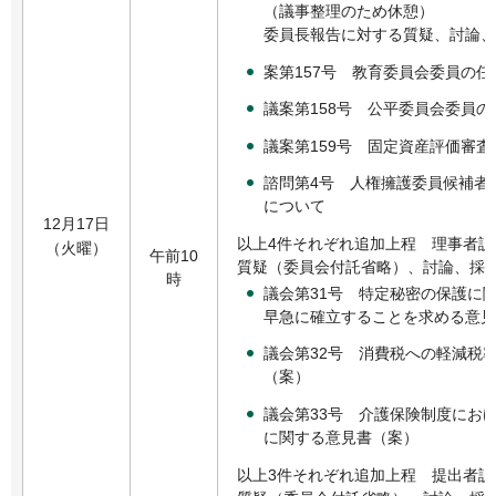
（議事整理のため休憩）
委員長報告に対する質疑、討論、
案第157号 教育委員会委員の
議案第158号 公平委員会委員
議案第159号 固定資産評価審
諮問第4号 人権擁護委員候補者
について
12月17日
以上4件それぞれ追加上程 理事者説
（火曜）
午前10
質疑（委員会付託省略）、討論、採
時
議会第31号 特定秘密の保護に
早急に確立することを求める意見
議会第32号 消費税への軽減税
（案）
議会第33号 介護保険制度にお
に関する意見書（案）
以上3件それぞれ追加上程 提出者説