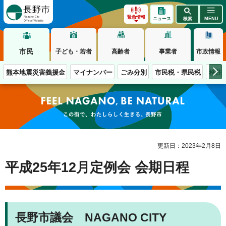
長野市
緊急情報
ニュース
検索
MENU
市民
子ども・若者
高齢者
事業者
市政情報
熊本地震災害義援金
マイナンバー
ごみ分別
市民税・県民税
移住
この街で、わたしらしく生きる。長野市
更新日：2023年2月8日
平成25年12月定例会 会期日程
長野市議会 NAGANO CITY