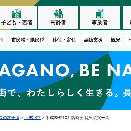
子ども・若者
高齢者
事業者
別
市民税・県民税
移住・定住
結婚支援
観光
この街で、わたしらしく生きる。長野市
去の本会議
>
平成23年
> 平成23年10月臨時会 提出議案一覧