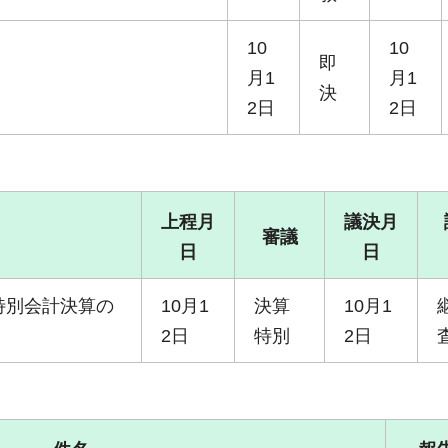
10
10
即
月1
月1
決
2日
2日
上程月
議決月
審議
日
日
特別会計決算の
10月1
決算
10月1
2日
特別
2日