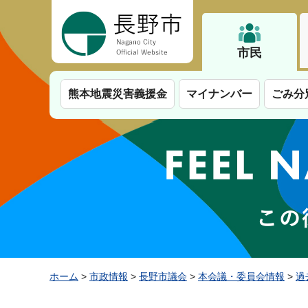
長野市
市民
熊本地震災害義援金
マイナンバー
ごみ分
ホーム
>
市政情報
>
長野市議会
>
本会議・委員会情報
>
過