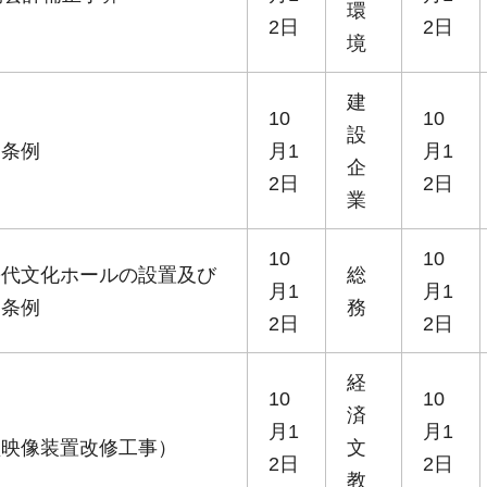
環
2日
2日
境
建
10
10
設
る条例
月1
月1
企
2日
2日
業
10
10
松代文化ホールの設置及び
総
月1
月1
る条例
務
2日
2日
経
10
10
済
月1
月1
型映像装置改修工事）
文
2日
2日
教