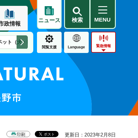
MENU
検索
ニュース
市政情報
ペット（犬・猫）
住民票・戸籍
公営住宅
市街地整備
緊急情報
閲覧支援
Language
印刷
更新日：2023年2月8日