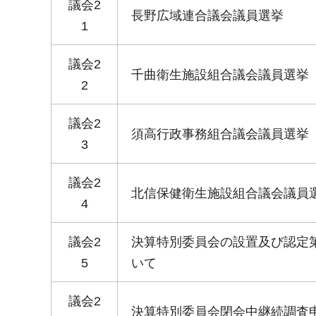
議会2
長野広域連合議会議員選挙
1
議会2
千曲衛生施設組合議会議員選挙
2
議会2
須高行政事務組合議会議員選挙
3
議会2
北信保健衛生施設組合議会議員
4
議会2
決算特別委員会の設置及び認定
5
いて
議会2
決算特別委員会閉会中継続調査