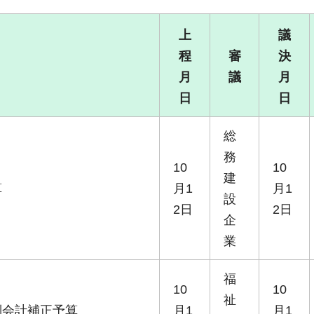
上
議
程
審
決
月
議
月
日
日
総
務
10
10
建
算
月1
月1
設
2日
2日
企
業
福
10
10
祉
別会計補正予算
月1
月1