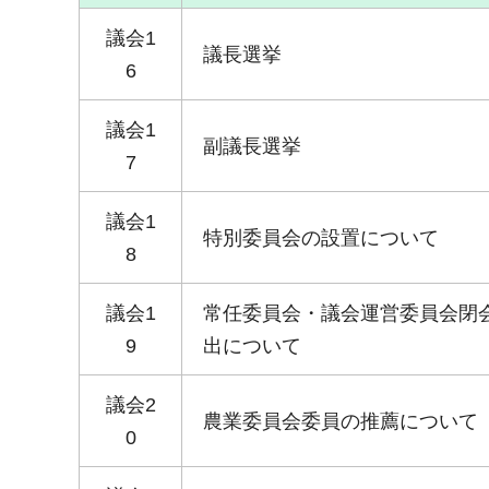
議会1
議長選挙
6
議会1
副議長選挙
7
議会1
特別委員会の設置について
8
議会1
常任委員会・議会運営委員会閉
9
出について
議会2
農業委員会委員の推薦について
0