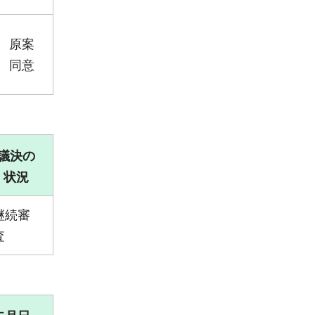
原案
同意
議決の
状況
継続審
査