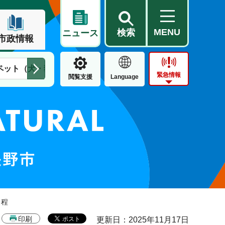
MENU
検索
ニュース
市政情報
ペット（犬・猫）
住民票・戸籍
公営住宅
市街地整備
緊急情報
閲覧支援
Language
日程
印刷
更新日：2025年11月17日