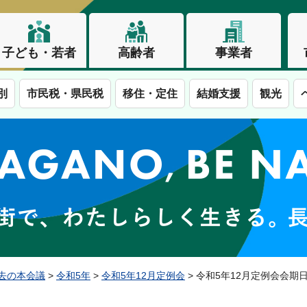
子ども・若者
高齢者
事業者
別
市民税・県民税
移住・定住
結婚支援
観光
この街で、わたしらしく生きる。長野市
去の本会議
>
令和5年
>
令和5年12月定例会
> 令和5年12月定例会会期