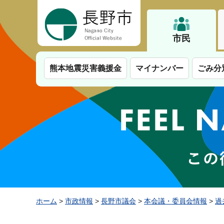
長野市
市民
熊本地震災害義援金
マイナンバー
ごみ分
ホーム
>
市政情報
>
長野市議会
>
本会議・委員会情報
>
過