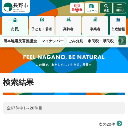
長野市
緊急情報
ニュース
検索
MENU
市民
子ども・若者
高齢者
事業者
市政情報
熊本地震災害義援金
マイナンバー
ごみ分別
市民税・県民税
移住
この街で、わたしらしく生きる。長野市
検索結果
全67件中1～20件目
次の20件