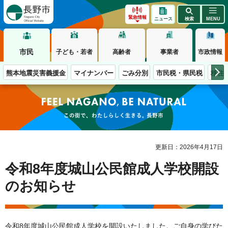
長野市
緊急情報
ニュース
検索
MENU
市民
子ども・若者
高齢者
事業者
市政情報
熊本地震災害義援金
マイナンバー
ごみ分別
市民税・県民税
移住
この街で、わたしらしく生きる。長野市
更新日：2026年4月17日
令和8年度城山公民館成人学校開設
のお知らせ
令和8年度城山公民館成人学校を開設いたしました。ご自身の学びた