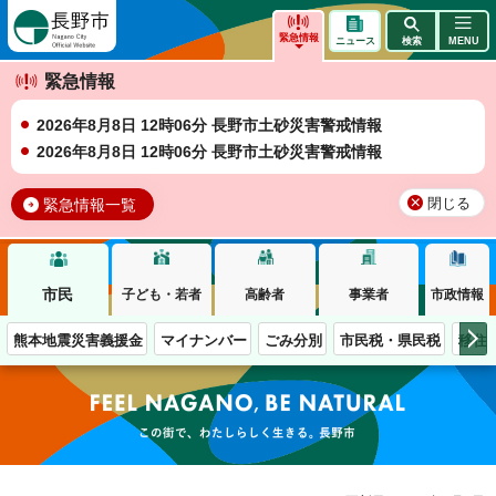
長野市
緊急情報
ニュース
検索
MENU
緊急情報
2026年8月8日 12時06分 長野市土砂災害警戒情報
2026年8月8日 12時06分 長野市土砂災害警戒情報
緊急情報一覧
閉じる
市民
子ども・若者
高齢者
事業者
市政情報
熊本地震災害義援金
マイナンバー
ごみ分別
市民税・県民税
移住
この街で、わたしらしく生きる。長野市