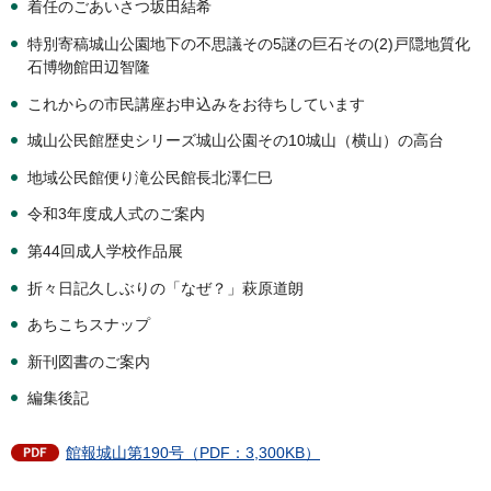
着任のごあいさつ坂田結希
特別寄稿城山公園地下の不思議その5謎の巨石その(2)戸隠地質化
石博物館田辺智隆
これからの市民講座お申込みをお待ちしています
城山公民館歴史シリーズ城山公園その10城山（横山）の高台
地域公民館便り滝公民館長北澤仁巳
令和3年度成人式のご案内
第44回成人学校作品展
折々日記久しぶりの「なぜ？」萩原道朗
あちこちスナップ
新刊図書のご案内
編集後記
館報城山第190号（PDF：3,300KB）