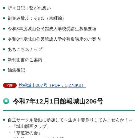
折々日記：繋がれ想い
街並み散歩：その3（東町編）
令和8年度城山公民館成人学校受講生募集要項
令和8年度城山公民館成人学校募集講座のご案内
あちこちスナップ
新刊図書のご案内
編集後記
館報城山207号（PDF：1,278KB）
令和7年12月1日館報城山206号
自主サークル活動に参加して～生き甲斐作りしてみませんか！～
・「城山版画クラブ」
・「茶道寂の会」