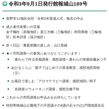
令和3年9月1日発行館報城山189号
長野市11地区合同「令和2年度成人式」無念の中止
成人者代表誓いの言葉
金子颯杜（若槻地区）直江大輔（三輪地区）村田果穂（三輪地
区）松本詩音（浅川地区）
折々日記「裏庭菜園の楽しみ」山口美緒
★☆市民講座への参加♪♪ありがとうございます！
「麦わらで作る蛍籠講座」感想追憶～麦わらの蛍籠佐藤あつ子
あひるくらぶ「親子ではじめての茶道教室」感想池田英樹
（父）
お風呂で楽しむ「アロマテラピー講座」感想池田い和子
「史跡巡りウォーキング講座」感想北條千秋
これからの市民講座お申込みをお待ちしています
特別寄稿城山公園地下の不思議その4謎の石その(1)戸隠地質化石