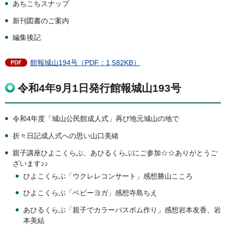
あちこちスナップ
新刊図書のご案内
編集後記
館報城山194号（PDF：1,582KB）
令和4年9月1日発行館報城山193号
令和4年度「城山公民館成人式」再び地元城山の地で
折々日記成人式への思い山口美緒
親子講座ひよこくらぶ、あひるくらぶにご参加☆☆ありがとうご
ざいます♪♪
ひよこくらぶ「ウクレレコンサート」感想勝山こころ
ひよこくらぶ「ベビーヨガ」感想寺島ちえ
あひるくらぶ「親子でカラーバスボム作り」感想岩本友香、岩
本美結