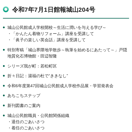
令和7年7月1日館報城山204号
城山公民館成人学校開校～生活に潤いを与える学び～
・「かんたん着物リフォーム」講座を受講して
・「眞子の楽しい英会話」講座を受講して
特別寄稿「城山界隈地学散歩～執筆を始めるにあたって～」戸隠
地質化石博物館・田辺智隆
シリーズ我が町：若松町区
折々日記：湯福の杜で“ききなし”
令和6年度第47回城山公民館成人学校作品展・学習発表会
あちこちスナップ
新刊図書のご案内
城山公民館職員・公民館関係組織
・退任のごあいさつ
・着任のごあいさつ