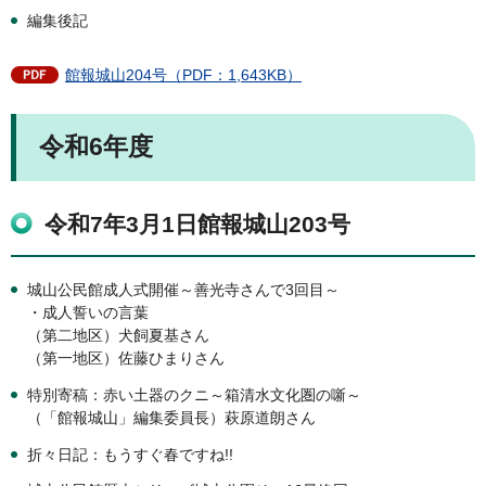
編集後記
館報城山204号（PDF：1,643KB）
令和6年度
令和7年3月1日館報城山203号
城山公民館成人式開催～善光寺さんで3回目～
・成人誓いの言葉
（第二地区）犬飼夏基さん
（第一地区）佐藤ひまりさん
特別寄稿：赤い土器のクニ～箱清水文化圏の噺～
（「館報城山」編集委員長）萩原道朗さん
折々日記：もうすぐ春ですね!!