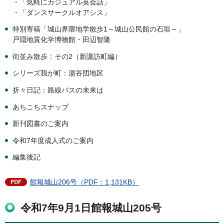
・「気軽にカジュアル英会話」
・「ダンスサークルオアシス」
特別寄稿「城山界隈地学散歩1～城山公民館の石垣～」
戸隠地質化学博物館・田辺智隆
街並み散歩：その2（新諏訪町編）
シリーズ我が町：湯谷団地区
折々日記：路線バスの未来は
あちこちスナップ
新刊図書のご案内
令和7年度成人式のご案内
編集後記
館報城山206号（PDF：1,131KB）
令和7年9月1日館報城山205号