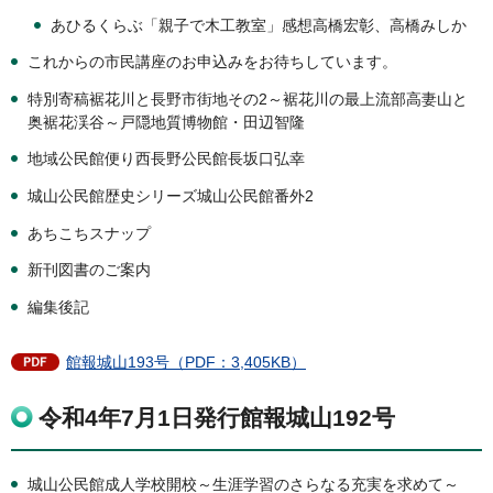
あひるくらぶ「親子で木工教室」感想高橋宏彰、高橋みしか
これからの市民講座のお申込みをお待ちしています。
特別寄稿裾花川と長野市街地その2～裾花川の最上流部高妻山と
奥裾花渓谷～戸隠地質博物館・田辺智隆
地域公民館便り西長野公民館長坂口弘幸
城山公民館歴史シリーズ城山公民館番外2
あちこちスナップ
新刊図書のご案内
編集後記
館報城山193号（PDF：3,405KB）
令和4年7月1日発行館報城山192号
城山公民館成人学校開校～生涯学習のさらなる充実を求めて～