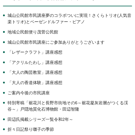
城山公民館市民講座夢のコラボついに実現！さくらトリオ(人気音
楽トリオ)とベーゼンドルファー・ピアノ
地域公民館便り茂菅公民館
城山公民館市民講座にご参加ありがとうございます
「レザークラフト」講座感想
「アクリルたわし」講座感想
「大人の陶芸教室」講座感想
「大人の香道体験」講座感想
ご案内今後の市民講座
特別寄稿「裾花川と長野市街地その6～裾花凝灰岩層がつくる渓
谷～」戸隠地質化石博物館・田辺智隆
田辺氏掲載シリーズ一覧令和2年～
折々日記祭り囃子の季節