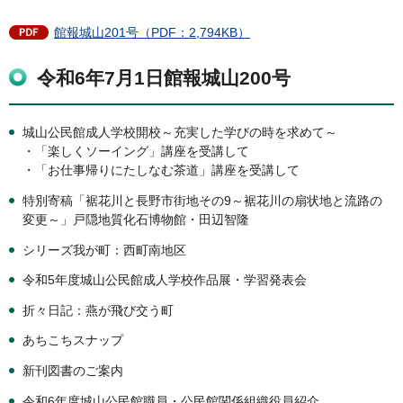
館報城山201号（PDF：2,794KB）
令和6年7月1日館報城山200号
城山公民館成人学校開校～充実した学びの時を求めて～
・「楽しくソーイング」講座を受講して
・「お仕事帰りにたしなむ茶道」講座を受講して
特別寄稿「裾花川と長野市街地その9～裾花川の扇状地と流路の
変更～」戸隠地質化石博物館・田辺智隆
シリーズ我が町：西町南地区
令和5年度城山公民館成人学校作品展・学習発表会
折々日記：燕が飛び交う町
あちこちスナップ
新刊図書のご案内
令和6年度城山公民館職員・公民館関係組織役員紹介