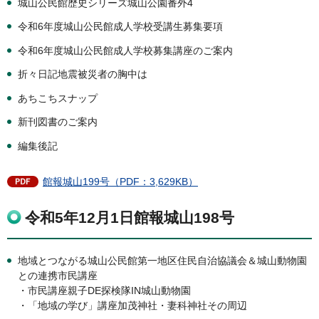
城山公民館歴史シリーズ城山公園番外4
令和6年度城山公民館成人学校受講生募集要項
令和6年度城山公民館成人学校募集講座のご案内
折々日記地震被災者の胸中は
あちこちスナップ
新刊図書のご案内
編集後記
館報城山199号（PDF：3,629KB）
令和5年12月1日館報城山198号
地域とつながる城山公民館第一地区住民自治協議会＆城山動物園
との連携市民講座
・市民講座親子DE探検隊IN城山動物園
・「地域の学び」講座加茂神社・妻科神社その周辺