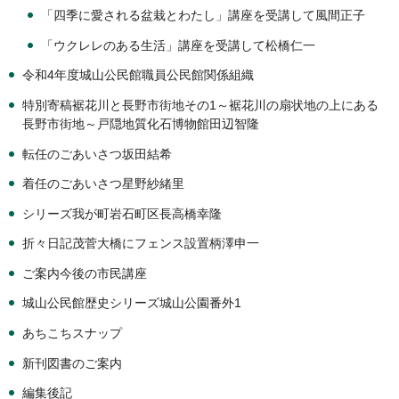
「四季に愛される盆栽とわたし」講座を受講して風間正子
「ウクレレのある生活」講座を受講して松橋仁一
令和4年度城山公民館職員公民館関係組織
特別寄稿裾花川と長野市街地その1～裾花川の扇状地の上にある
長野市街地～戸隠地質化石博物館田辺智隆
転任のごあいさつ坂田結希
着任のごあいさつ星野紗緒里
シリーズ我が町岩石町区長高橋幸隆
折々日記茂菅大橋にフェンス設置柄澤申一
ご案内今後の市民講座
城山公民館歴史シリーズ城山公園番外1
あちこちスナップ
新刊図書のご案内
編集後記