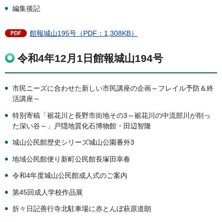
編集後記
館報城山195号（PDF：1,308KB）
令和4年12月1日館報城山194号
市民ニーズに合わせた新しい市民講座の企画～フレイル予防＆終
活講座～
特別寄稿「裾花川と長野市街地その3～裾花川の中流部川が削っ
た深い谷～」戸隠地質化石博物館・田辺智隆
城山公民館歴史シリーズ城山公園番外3
地域公民館便り新町公民館長塚田幸春
令和4年度城山公民館成人式のご案内
第45回成人学校作品展
折々日記善行寺北駐車場に赤とんぼ萩原道朗