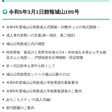
令和5年3月1日館報城山195号
令和4年度城山公民館成人式開催～20数年ぶりの地元開催～
成人者代表誓いの言葉(第一地区、第二地区)
城山公民館成人式の感想
特別寄稿「裾花川と長野市街地その4～市街地を水害から守る裾
花ダムと地質～」戸隠地質化石博物館・田辺智隆
折々日記財布も背中も軽くして
城山公民館歴史シリーズ城山公園その12
令和5年度城山公民館成人学校受講生募集要項
令和5年度城山公民館成人学校募集講座のご案内
あちこちスナップ(成人式編)
新刊図書のご案内