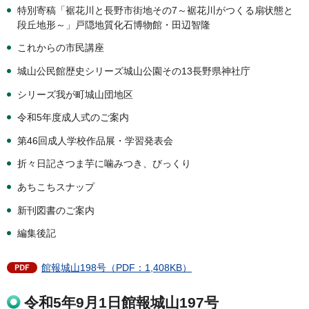
特別寄稿「裾花川と長野市街地その7～裾花川がつくる扇状態と
段丘地形～」戸隠地質化石博物館・田辺智隆
これからの市民講座
城山公民館歴史シリーズ城山公園その13長野県神社庁
シリーズ我が町城山団地区
令和5年度成人式のご案内
第46回成人学校作品展・学習発表会
折々日記さつま芋に噛みつき、びっくり
あちこちスナップ
新刊図書のご案内
編集後記
館報城山198号（PDF：1,408KB）
令和5年9月1日館報城山197号