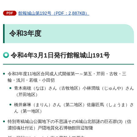
館報城山第192号（PDF：2,887KB）
令和3年度
令和4年3月1日発行館報城山191号
令和3年度11地区合同成人式開催第一～第五・芹田・古牧・三
輪・浅川・若槻・小田切
青木南穂（なほ）さん（古牧地区）小林潤哉（じゅんや）さん
（芹田地区）
橋井麻琳（まりん）さん（第二地区）佐藤匠馬（しょうま）さ
ん（第一地区）
特別寄稿城山公園地下の不思議その6城山北部謎の巨石群(3)（信
濃招魂社付近）戸隠地質化石博物館田辺智隆