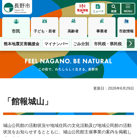
長野市
緊急情報
ニュース
検索
MENU
市民
子ども・若者
高齢者
事業者
市政情報
熊本地震災害義援金
マイナンバー
ごみ分別
市民税・県民税
移住
この街で、わたしらしく生きる。長野市
更新日：2026年6月29日
「館報城山」
城山公民館の活動状況や地域住民の文化活動及び地域公民館の活動
状況をお知らせするとともに、城山公民館主催事業の案内を掲載し