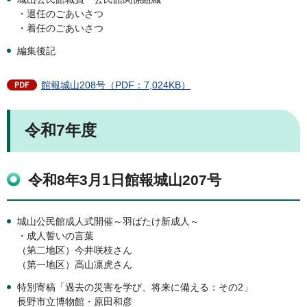
・退任のごあいさつ
・着任のごあいさつ
編集後記
館報城山208号（PDF：7,024KB）
令和7年度
令和8年3月1日館報城山207号
城山公民館成人式開催～羽ばたけ新成人～
・成人誓いの言葉
（第二地区）今井咲枝さん
（第一地区）高山凛虎さん
特別寄稿「過去の災害を学び、将来に備える：その2」
長野市立博物館・原田和彦