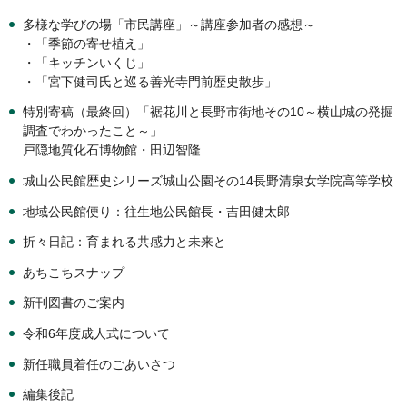
多様な学びの場「市民講座」～講座参加者の感想～
・「季節の寄せ植え」
・「キッチンいくじ」
・「宮下健司氏と巡る善光寺門前歴史散歩」
特別寄稿（最終回）「裾花川と長野市街地その10～横山城の発掘
調査でわかったこと～」
戸隠地質化石博物館・田辺智隆
城山公民館歴史シリーズ城山公園その14長野清泉女学院高等学校
地域公民館便り：往生地公民館長・吉田健太郎
折々日記：育まれる共感力と未来と
あちこちスナップ
新刊図書のご案内
令和6年度成人式について
新任職員着任のごあいさつ
編集後記