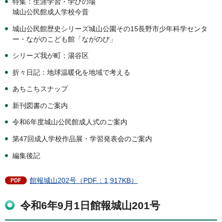
特集：生涯学習・学びの場
城山公民館成人学校今昔
城山公民館歴史シリーズ城山公園その15長野市少年科学センタ
ー・ながのこども館「ながのび」
シリーズ我が町：湯谷区
折々日記：地球温暖化を地域で考える
あちこちスナップ
新刊図書のご案内
令和6年度城山公民館成人式のご案内
第47回成人学校作品展・学習発表会のご案内
編集後記
館報城山202号（PDF：1,917KB）
令和6年9月1日館報城山201号