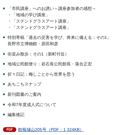
「市民講座」へのお誘い～講座参加者の感想～
・「地域の学び講座」
・「ステンドグラスアート講座」
・「ステンドグラスアート講座」
特別寄稿「過去の災害を学び、将来に備える：その1」
長野市立博物館・原田和彦
街並み散歩：その1（新町付近）
地域公民館便り：岩石長公民館長・落合正宏
折々日記：梅しごとから世界を思う
あちこちスナップ
新刊図書のご案内
令和7年度成人式について
編集後記
館報城山205号（PDF：1,324KB）