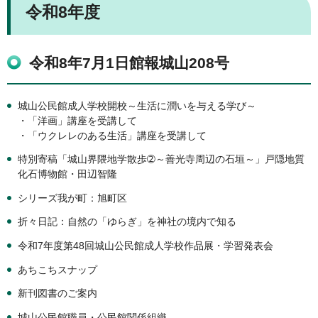
令和8年度
令和8年7月1日館報城山208号
城山公民館成人学校開校～生活に潤いを与える学び～
・「洋画」講座を受講して
・「ウクレレのある生活」講座を受講して
特別寄稿「城山界隈地学散歩➁～善光寺周辺の石垣～」戸隠地質
化石博物館・田辺智隆
シリーズ我が町：旭町区
折々日記：自然の「ゆらぎ」を神社の境内で知る
令和7年度第48回城山公民館成人学校作品展・学習発表会
あちこちスナップ
新刊図書のご案内
城山公民館職員・公民館関係組織