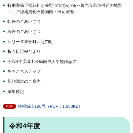
特別寄稿「裾花川と長野市街地その5～善光寺温泉付近の地質
～」戸隠地質化石博物館・田辺智隆
転任のごあいさつ
着任のごあいさつ
シリーズ我が町西之門町
折々日記桜だより
令和4年度城山公民館成人学校作品展
あちこちスナップ
新刊図書のご案内
編集後記
館報城山196号（PDF：1,963KB）
令和4年度