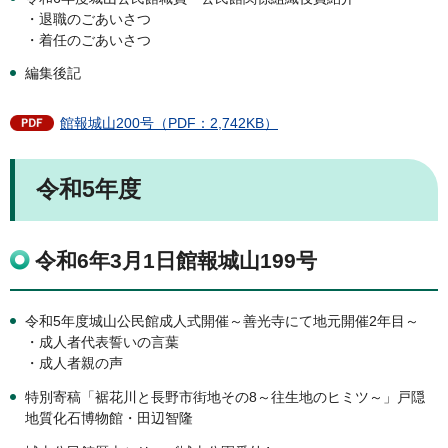
・退職のごあいさつ
・着任のごあいさつ
編集後記
館報城山200号（PDF：2,742KB）
令和5年度
令和6年3
月1日館報城山199号
令和5年度城山公民館成人式開催～善光寺にて地元開催2年目～
・成人者代表誓いの言葉
・成人者親の声
特別寄稿「裾花川と長野市街地その8～往生地のヒミツ～」戸隠
地質化石博物館・田辺智隆