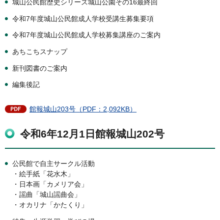
城山公民館歴史シリーズ城山公園その16最終回
令和7年度城山公民館成人学校受講生募集要項
令和7年度城山公民館成人学校募集講座のご案内
あちこちスナップ
新刊図書のご案内
編集後記
館報城山203号（PDF：2,092KB）
令和6年12月1日館報城山202号
公民館で自主サークル活動
・絵手紙「花水木」
・日本画「カメリア会」
・謡曲「城山謡曲会」
・オカリナ「かたくり」