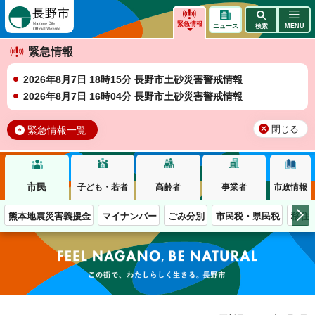
長野市
緊急情報
ニュース
検索
MENU
緊急情報
2026年8月7日 18時15分 長野市土砂災害警戒情報
2026年8月7日 16時04分 長野市土砂災害警戒情報
緊急情報一覧
閉じる
市民
子ども・若者
高齢者
事業者
市政情報
熊本地震災害義援金
マイナンバー
ごみ分別
市民税・県民税
移住
この街で、わたしらしく生きる。長野市