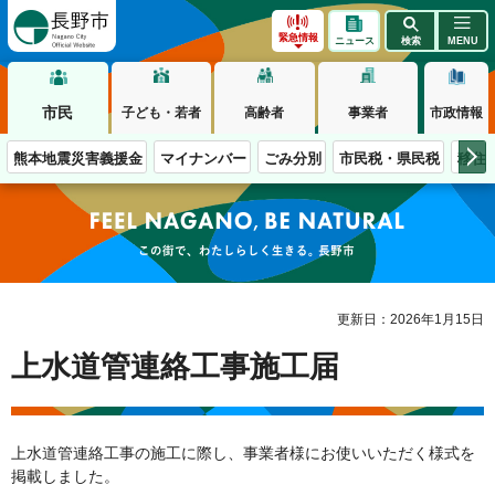
長野市
緊急情報
ニュース
検索
MENU
市民
子ども・若者
高齢者
事業者
市政情報
熊本地震災害義援金
マイナンバー
ごみ分別
市民税・県民税
移住
この街で、わたしらしく生きる。長野市
更新日：2026年1月15日
上水道管連絡工事施工届
上水道管連絡工事の施工に際し、事業者様にお使いいただく様式を
掲載しました。