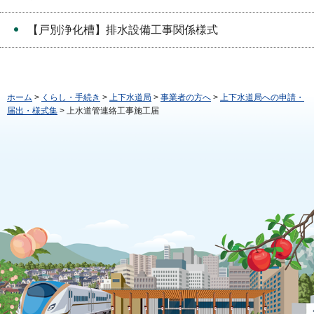
【戸別浄化槽】排水設備工事関係様式
ホーム
>
くらし・手続き
>
上下水道局
>
事業者の方へ
>
上下水道局への申請・
届出・様式集
> 上水道管連絡工事施工届