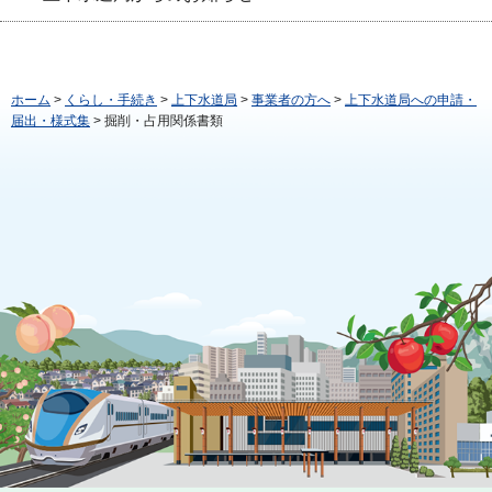
ホーム
>
くらし・手続き
>
上下水道局
>
事業者の方へ
>
上下水道局への申請・
届出・様式集
> 掘削・占用関係書類