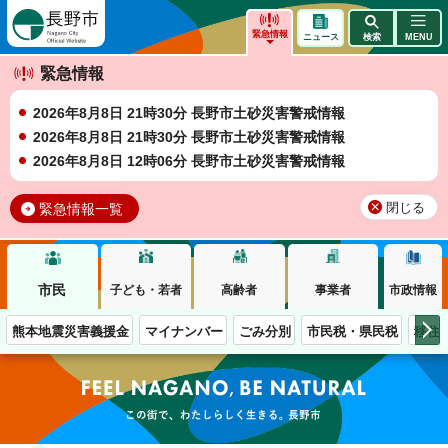
長野市
緊急情報
ニュース
検索
MENU
緊急情報
2026年8月8日 21時30分 長野市土砂災害警戒情報
2026年8月8日 21時30分 長野市土砂災害警戒情報
2026年8月8日 12時06分 長野市土砂災害警戒情報
緊急情報一覧
閉じる
市民
子ども・若者
高齢者
事業者
市政情報
熊本地震災害義援金
マイナンバー
ごみ分別
市民税・県民税
移住
この街で、わたしらしく生きる。長野市