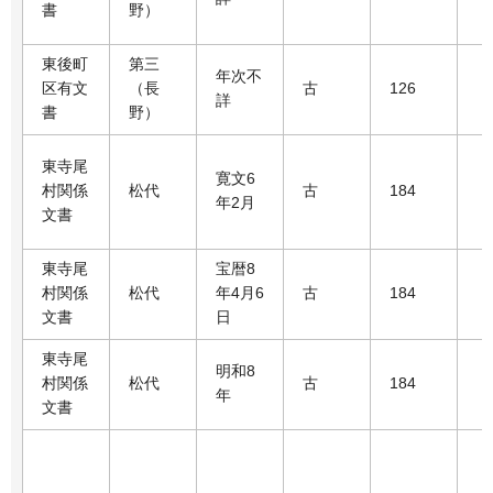
書
野）
東後町
第三
年次不
区有文
（長
古
126
詳
書
野）
東寺尾
寛文6
村関係
松代
古
184
年2月
文書
東寺尾
宝暦8
村関係
松代
年4月6
古
184
文書
日
東寺尾
明和8
村関係
松代
古
184
年
文書