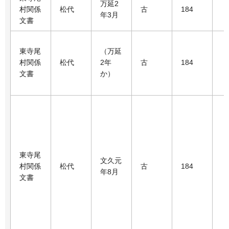
万延2
村関係
松代
古
184
年3月
文書
東寺尾
（万延
村関係
松代
2年
古
184
文書
か）
東寺尾
文久元
村関係
松代
古
184
年8月
文書