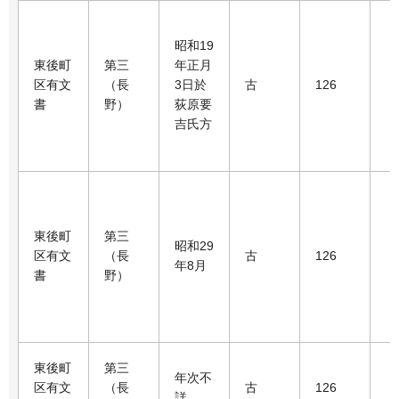
昭和19
東後町
第三
年正月
区有文
（長
3日於
古
126
書
野）
荻原要
吉氏方
東後町
第三
昭和29
区有文
（長
古
126
年8月
書
野）
東後町
第三
年次不
区有文
（長
古
126
詳