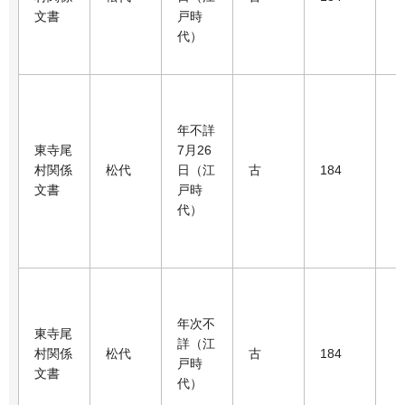
文書
戸時
代）
年不詳
東寺尾
7月26
村関係
松代
日（江
古
184
文書
戸時
代）
年次不
東寺尾
詳（江
村関係
松代
古
184
戸時
文書
代）