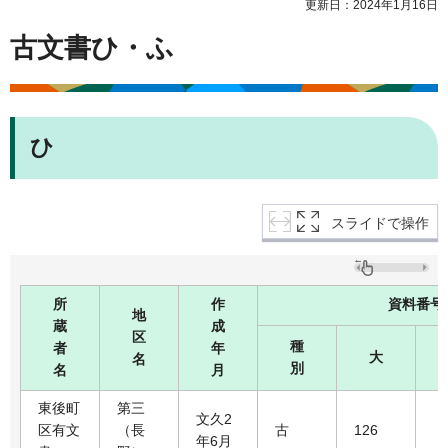
更新日：2024年1月16日
古文書ひ・ふ
ひ
スライドで操作
所
作
資料番号
地
蔵
成
区
種
者
年
大
名
別
名
月
東後町
第三
文久2
区有文
（長
古
126
年6月