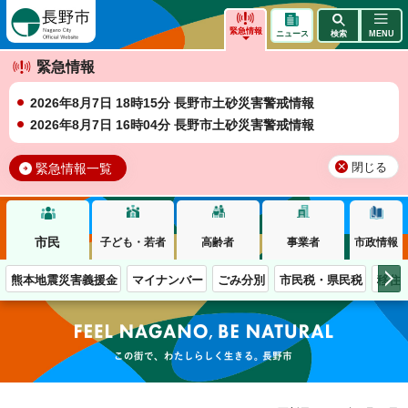
長野市
緊急情報
ニュース
検索
MENU
緊急情報
2026年8月7日 18時15分 長野市土砂災害警戒情報
2026年8月7日 16時04分 長野市土砂災害警戒情報
緊急情報一覧
閉じる
市民
子ども・若者
高齢者
事業者
市政情報
熊本地震災害義援金
マイナンバー
ごみ分別
市民税・県民税
移住
この街で、わたしらしく生きる。長野市