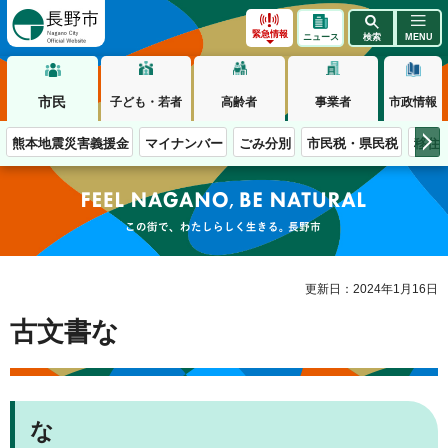
長野市
緊急情報
ニュース
検索
MENU
市民
子ども・若者
高齢者
事業者
市政情報
熊本地震災害義援金
マイナンバー
ごみ分別
市民税・県民税
移住
この街で、わたしらしく生きる。長野市
更新日：2024年1月16日
古文書な
な