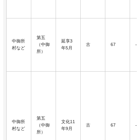
第五
中御所
延享3
（中御
古
67
-
村など
年5月
所）
第五
中御所
文化11
（中御
古
67
-
村など
年9月
所）