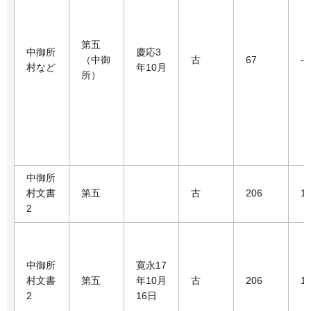
第五
中御所
慶応3
（中御
古
67
-
村など
年10月
所）
中御所
村文書
第五
古
206
1
2
中御所
寛永17
村文書
第五
年10月
古
206
1
2
16日