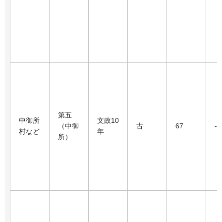
第五
中御所
文政10
（中御
古
67
-
村など
年
所）