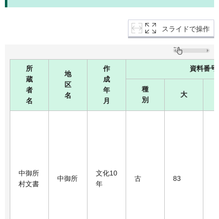
スライドで操作
所
作
資料番号
地
蔵
成
区
種
者
年
大
名
別
名
月
中御所
文化10
中御所
古
83
村文書
年