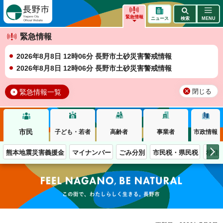
長野市
緊急情報
ニュース
検索
MENU
緊急情報
2026年8月8日 12時06分 長野市土砂災害警戒情報
2026年8月8日 12時06分 長野市土砂災害警戒情報
緊急情報一覧
閉じる
市民
子ども・若者
高齢者
事業者
市政情報
熊本地震災害義援金
マイナンバー
ごみ分別
市民税・県民税
移住
この街で、わたしらしく生きる。長野市