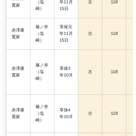
（塩
年11月
古
118
寬家
崎）
15日
篠ノ井
享保元
赤澤康
（塩
年11月
古
118
寬家
崎）
15日
篠ノ井
赤澤康
享保3
（塩
古
118
寬家
年10月
崎）
篠ノ井
赤澤康
享保4
（塩
古
118
寬家
年10月
崎）