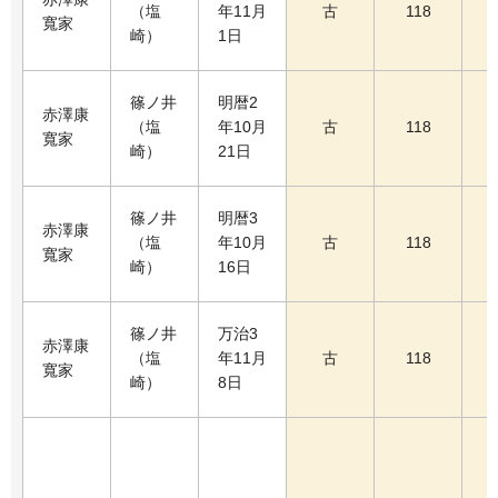
（塩
年11月
古
118
寬家
崎）
1日
篠ノ井
明暦2
赤澤康
（塩
年10月
古
118
寬家
崎）
21日
篠ノ井
明暦3
赤澤康
（塩
年10月
古
118
寬家
崎）
16日
篠ノ井
万治3
赤澤康
（塩
年11月
古
118
寬家
崎）
8日