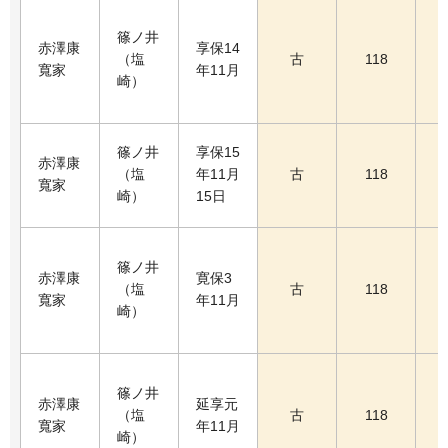
篠ノ井
赤澤康
享保14
（塩
古
118
寬家
年11月
崎）
篠ノ井
享保15
赤澤康
（塩
年11月
古
118
寬家
崎）
15日
篠ノ井
赤澤康
寛保3
（塩
古
118
寬家
年11月
崎）
篠ノ井
赤澤康
延享元
（塩
古
118
寬家
年11月
崎）