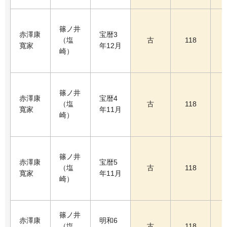
篠ノ井
赤澤康
宝暦3
（塩
古
118
寬家
年12月
崎）
篠ノ井
赤澤康
宝暦4
（塩
古
118
寬家
年11月
崎）
篠ノ井
赤澤康
宝暦5
（塩
古
118
寬家
年11月
崎）
篠ノ井
赤澤康
明和6
（塩
古
118