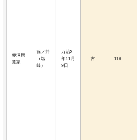
篠ノ井
万治3
赤澤康
（塩
年11月
古
118
寬家
崎）
9日