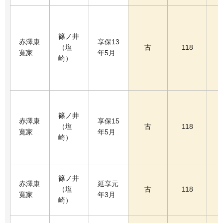
篠ノ井
赤澤康
享保13
（塩
古
118
寬家
年5月
崎）
篠ノ井
赤澤康
享保15
（塩
古
118
寬家
年5月
崎）
篠ノ井
赤澤康
延享元
（塩
古
118
寬家
年3月
崎）