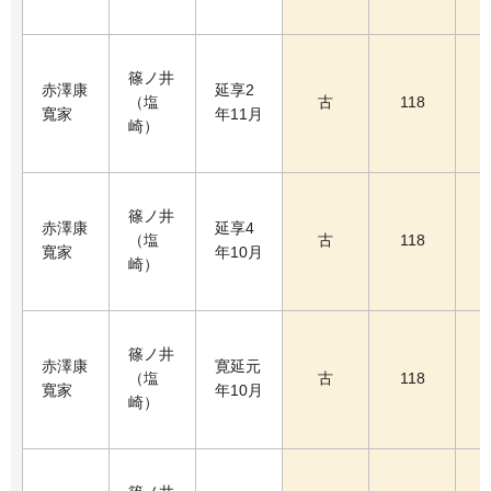
篠ノ井
赤澤康
延享2
（塩
古
118
寬家
年11月
崎）
篠ノ井
赤澤康
延享4
（塩
古
118
寬家
年10月
崎）
篠ノ井
赤澤康
寛延元
（塩
古
118
寬家
年10月
崎）