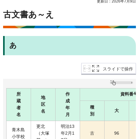
更新日：2026年7月9日
古文書あ～え
あ
スライドで操作
所
作
資料番号
地
蔵
成
区
種
者
年
大
名
別
名
月
更北
明治13
青木島
（大塚
年2月1
古
96
小学校