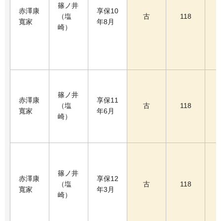
篠ノ井
赤澤康
享保10
（塩
古
118
寬家
年8月
崎）
篠ノ井
赤澤康
享保11
（塩
古
118
寬家
年6月
崎）
篠ノ井
赤澤康
享保12
（塩
古
118
寬家
年3月
崎）