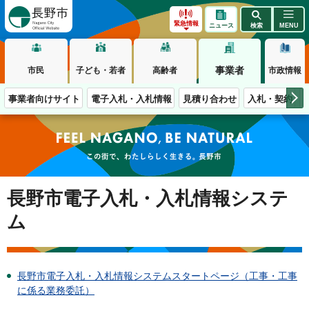
長野市
緊急情報
ニュース
検索
MENU
事業者
市民
子ども・若者
高齢者
市政情報
事業者向けサイト
電子入札・入札情報
見積り合わせ
入札・契約
この街で、わたしらしく生きる。長野市
長野市電子入札・入札情報システ
ム
長野市電子入札・入札情報システムスタートページ（工事・工事
に係る業務委託）