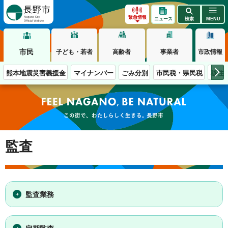
長野市
緊急情報
ニュース
検索
MENU
市民
子ども・若者
高齢者
事業者
市政情報
熊本地震災害義援金
マイナンバー
ごみ分別
市民税・県民税
移住
この街で、わたしらしく生きる。長野市
監査
監査業務