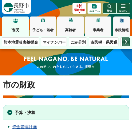
長野市
緊急情報
ニュース
検索
MENU
市民
子ども・若者
高齢者
事業者
市政情報
熊本地震災害義援金
マイナンバー
ごみ分別
市民税・県民税
移住
この街で、わたしらしく生きる。長野市
市の財政
予算・決算
資金管理計画