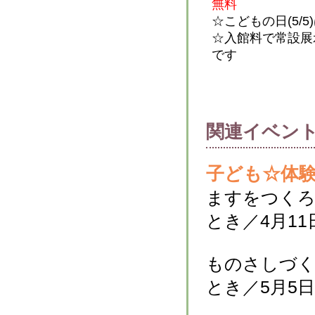
無料
☆こどもの日(5/5
☆入館料で常設展
です
関連イベン
子ども☆体
ますをつく
とき／4月11
ものさしづ
とき／5月5