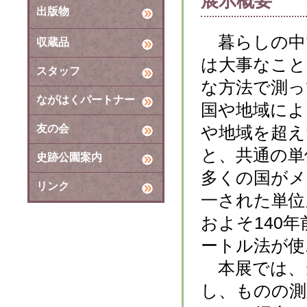
展示概要
出版物
暮らしの中
収蔵品
は大事なこと
スタッフ
な方法で測っ
ながはくパートナー
国や地域によ
友の会
や地域を超え
と、共通の単
史跡公園案内
多くの国がメ
リンク
一された単位
およそ140
ートル法が使
本展では、
し、ものの測