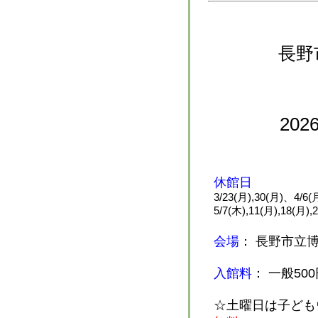
長野
202
休館日
3/23(月),30(月)、4/6(月
5/7(木),11(月),18(月),
会場
： 長野市立
入館料
： 一般50
☆土曜日は子ども