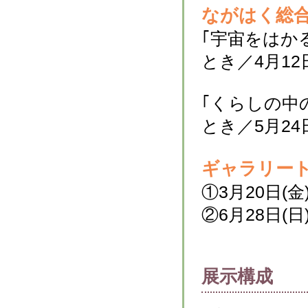
ながはく総
｢宇宙をはか
とき／4月12
｢くらしの中
とき／5月24
ギャラリー
①3月20日(金
②6月28日(日
展示構成