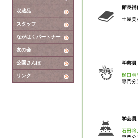
館長補
収蔵品
土屋美
スタッフ
ながはくパートナー
友の会
公園さんぽ
学芸員
樋口明
リンク
専門分
学芸員
石田将
専門分