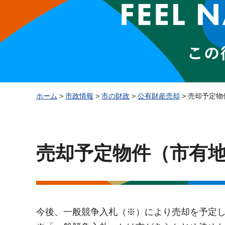
ホーム
>
市政情報
>
市の財政
>
公有財産売却
> 売却予定
売却予定物件（市有
今後、一般競争入札（※）により売却を予定