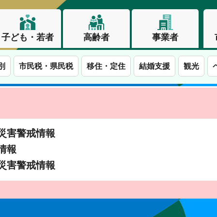
子ども・若者
高齢者
事業者
別
市民税・県民税
移住・定住
結婚支援
観光
土砂災害警戒情報
象情報
土砂災害警戒情報
この街で、わたしらしく生きる。長野市