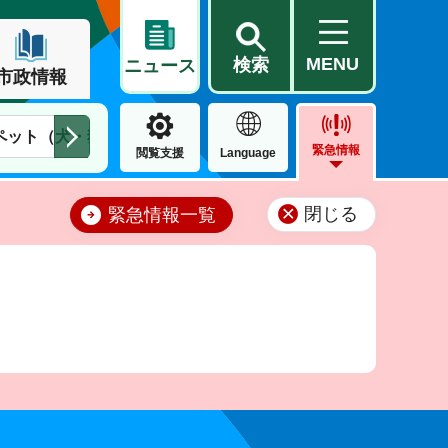
MENU
検索
ニュース
市政情報
ペット（犬・猫）
住民票・戸籍
公営住宅
市街地整備
緊急情報
閲覧支援
Language
閉じる
緊急情報一覧