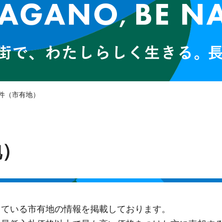
物件（市有地）
地）
している市有地の情報を掲載しております。