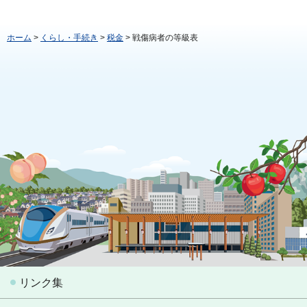
ホーム
>
くらし・手続き
>
税金
> 戦傷病者の等級表
リンク集