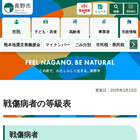
長野市
緊急情報
ニュース
検索
MENU
市民
子ども・若者
高齢者
事業者
市政情報
熊本地震災害義援金
マイナンバー
ごみ分別
市民税・県民税
移住
この街で、わたしらしく生きる。長野市
更新日：2025年3月13日
戦傷病者の等級表
戦傷病者