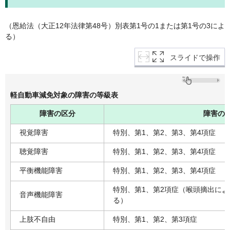
（恩給法（大正12年法律第48号）別表第1号の1または第1号の3によ
る）
スライドで操作
軽自動車減免対象の障害の等級表
障害の区分
障害の
視覚障害
特別、第1、第2、第3、第4項症
聴覚障害
特別、第1、第2、第3、第4項症
平衡機能障害
特別、第1、第2、第3、第4項症
特別、第1、第2項症（喉頭摘出に
音声機能障害
る）
上肢不自由
特別、第1、第2、第3項症