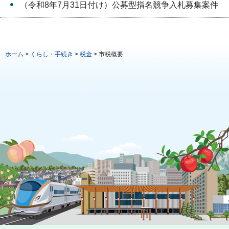
（令和8年7月31日付け）公募型指名競争入札募集案件
ホーム
>
くらし・手続き
>
税金
> 市税概要