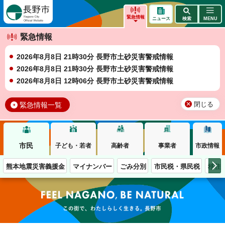
長野市
緊急情報
ニュース
検索
MENU
緊急情報
2026年8月8日 21時30分 長野市土砂災害警戒情報
2026年8月8日 21時30分 長野市土砂災害警戒情報
2026年8月8日 12時06分 長野市土砂災害警戒情報
緊急情報一覧
閉じる
市民
子ども・若者
高齢者
事業者
市政情報
熊本地震災害義援金
マイナンバー
ごみ分別
市民税・県民税
移住
この街で、わたしらしく生きる。長野市