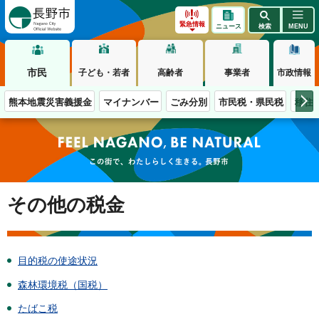
長野市
緊急情報
ニュース
検索
MENU
市民
子ども・若者
高齢者
事業者
市政情報
熊本地震災害義援金
マイナンバー
ごみ分別
市民税・県民税
移住
この街で、わたしらしく生きる。長野市
その他の税金
目的税の使途状況
森林環境税（国税）
たばこ税