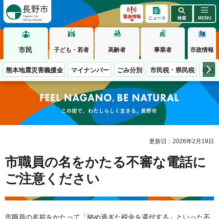
長野市
緊急情報
ニュース
検索
MENU
市民
子ども・若者
高齢者
事業者
市政情報
熊本地震災害義援金
マイナンバー
ごみ分別
市民税・県民税
移住
この街で、わたしらしく生きる。長野市
更新日：2026年2月19日
市職員の名をかたる不審な電話に
ご注意ください
市職員の名前をかたって「納め過ぎた税金を還付する」といった不