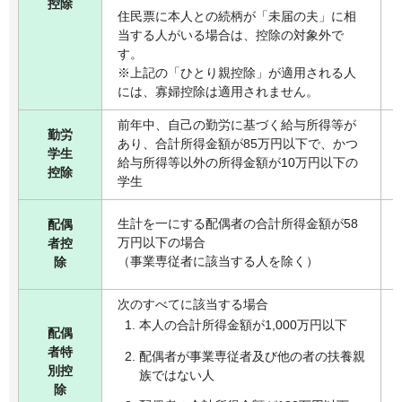
控除
住民票に本人との続柄が「未届の夫」に相
当する人がいる場合は、控除の対象外で
す。
※上記の「ひとり親控除」が適用される人
には、寡婦控除は適用されません。
前年中、自己の勤労に基づく給与所得等が
勤労
あり、合計所得金額が85万円以下で、かつ
学生
給与所得等以外の所得金額が10万円以下の
控除
学生
生計を一にする配偶者の合計所得金額が58
配偶
万円以下の場合
者控
（事業専従者に該当する人を除く）
除
次のすべてに該当する場合
本人の合計所得金額が1,000万円以下
配偶
者特
配偶者が事業専従者及び他の者の扶養親
別控
族ではない人
除