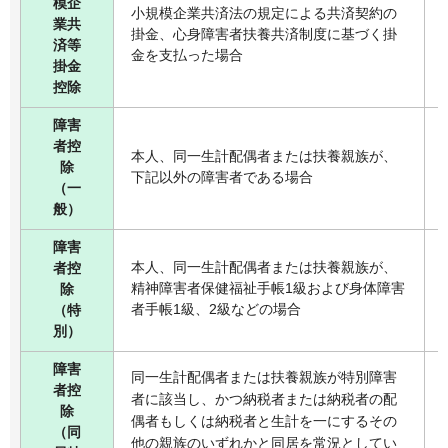
模企
小規模企業共済法の規定による共済契約の
業共
掛金、心身障害者扶養共済制度に基づく掛
済等
金を支払った場合
掛金
控除
障害
者控
本人、同一生計配偶者または扶養親族が、
除
下記以外の障害者である場合
（一
般）
障害
本人、同一生計配偶者または扶養親族が、
者控
精神障害者保健福祉手帳1級および身体障害
除
者手帳1級、2級などの場合
（特
別）
障害
同一生計配偶者または扶養親族が特別障害
者控
者に該当し、かつ納税者または納税者の配
除
偶者もしくは納税者と生計を一にするその
（同
他の親族のいずれかと同居を常況としてい