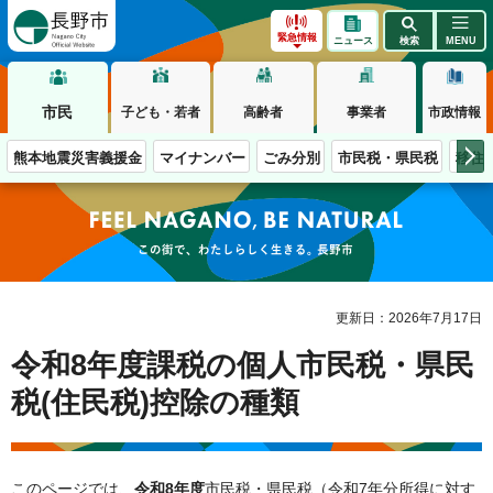
長野市
緊急情報
ニュース
検索
MENU
市民
子ども・若者
高齢者
事業者
市政情報
熊本地震災害義援金
マイナンバー
ごみ分別
市民税・県民税
移住
この街で、わたしらしく生きる。長野市
更新日：2026年7月17日
令和8年度課税の個人市民税・県民
税(住民税)控除の種類
このページでは、
令和8年度
市民税・県民税（令和7年分所得に対す