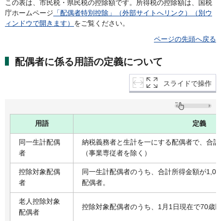
この表は、市民税・県民税の控除額です。所得税の控除額は、国税
庁ホームページ
「配偶者特別控除」（外部サイトへリンク）（別ウ
ィンドウで開きます）
をご覧ください。
ページの先頭へ戻る
配偶者に係る用語の定義について
スライドで操作
用語
定義
同一生計配偶
納税義務者と生計を一にする配偶者で、合計
者
（事業専従者を除く）
控除対象配偶
同一生計配偶者のうち、合計所得金額が1,0
者
配偶者。
老人控除対象
控除対象配偶者のうち、1月1日現在で70歳
配偶者