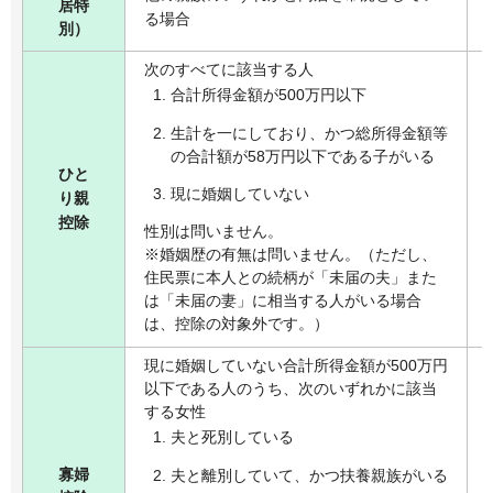
居特
る場合
別）
次のすべてに該当する人
合計所得金額が500万円以下
生計を一にしており、かつ総所得金額等
の合計額が58万円以下である子がいる
ひと
現に婚姻していない
り親
控除
性別は問いません。
※婚姻歴の有無は問いません。（ただし、
住民票に本人との続柄が「未届の夫」また
は「未届の妻」に相当する人がいる場合
は、控除の対象外です。）
現に婚姻していない合計所得金額が500万円
以下である人のうち、次のいずれかに該当
する女性
夫と死別している
寡婦
夫と離別していて、かつ扶養親族がいる