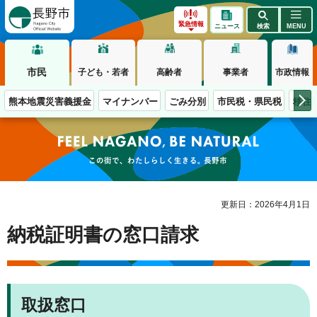
長野市
緊急情報
ニュース
検索
MENU
市民
子ども・若者
高齢者
事業者
市政情報
熊本地震災害義援金
マイナンバー
ごみ分別
市民税・県民税
移住
この街で、わたしらしく生きる。長野市
更新日：2026年4月1日
納税証明書の窓口請求
取扱窓口