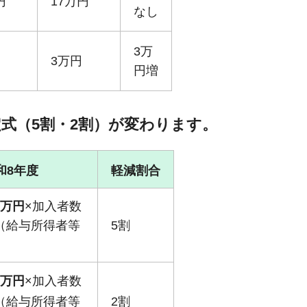
円
17万円
なし
3万
3万円
円増
式（5割・2割）が変わります。
和8年度
軽減割合
1万円
×加入者数
×（給与所得者等
5割
）
7万円
×加入者数
×（給与所得者等
2割