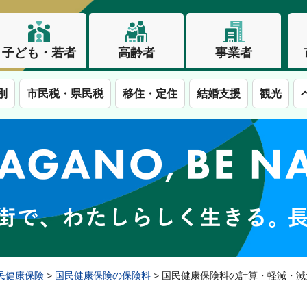
子ども・若者
高齢者
事業者
別
市民税・県民税
移住・定住
結婚支援
観光
この街で、わたしらしく生きる。長野市
民健康保険
>
国民健康保険の保険料
> 国民健康保険料の計算・軽減・減