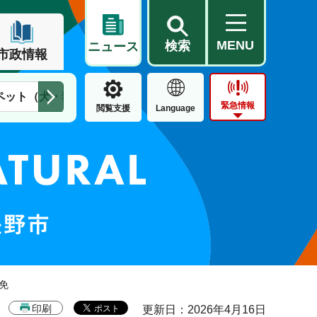
MENU
検索
ニュース
市政情報
ペット（犬・猫）
住民票・戸籍
公営住宅
市街地整備
緊急情報
閲覧支援
Language
免
印刷
更新日：2026年4月16日