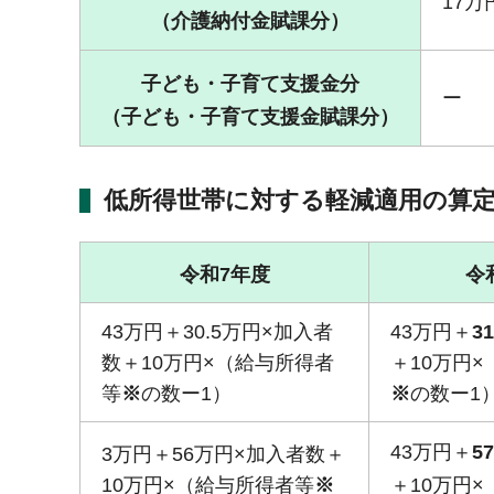
17万
（介護納付金賦課分）
子ども・子育て支援金分
ー
（子ども・子育て
支援金賦課分
）
低所得世帯に対する軽減適用の算定
令和7年度
令
43万円＋30.5万円×加入者
43万円＋
3
数＋10万円×（給与所得者
＋10万円
等
※
の数ー1）
※
の数ー1
43万円＋
5
3万円＋56万円×加入者数＋
10万円×（給与所得者等
※
＋10万円