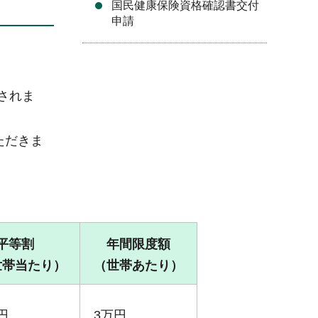
国民健康保険資格確認書交付
申請
されま
ただきま
平等割
年間限度額
世帯当たり）
（世帯あたり）
0円
3万円