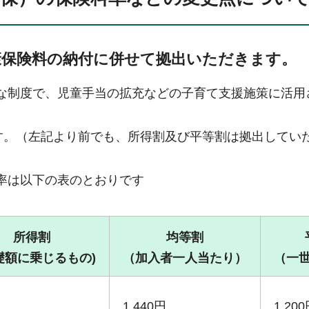
康保険料の納付に併せて拠出いただきます。
な制度で、児童手当の拡充などの子育て支援施策に活用
ます。（左記より前でも、所得割及び平等割は拠出してい
率は以下の表のとおりです
所得割
均等割
礎額に乗じるもの)
（加入者一人当たり）
（一
1,440円
1,20