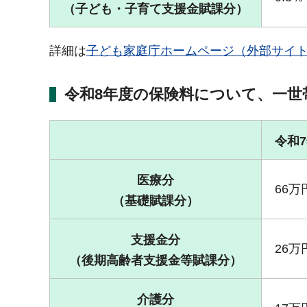
（子ども・子育て
支援金賦課分
）
詳細は
子ども家庭庁ホームページ（外部サイ
令和8年度の保険料について、一
令和
医療分
66万
（基礎賦課分）
支援金分
26万
（後期高齢者支援金等賦課分）
介護分