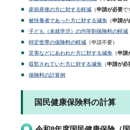
産前産後の方に対する軽減
（
申請が必要
で
被扶養者であった方に対する減免
（
申請が
子ども（未就学児）の均等割保険料の軽減
特定世帯の保険料の軽減
（申請不要）
災害などにあわれた方に対する減免
（
申請
収監されていた方に対する減免
（
申請が必
保険料の計算例
国民健康保険料の計算
令和8年度国民健康保険（