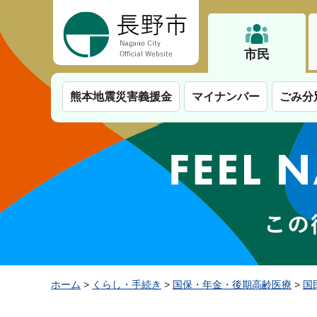
長野市
市民
熊本地震災害義援金
マイナンバー
ごみ分
ホーム
>
くらし・手続き
>
国保・年金・後期高齢医療
>
国