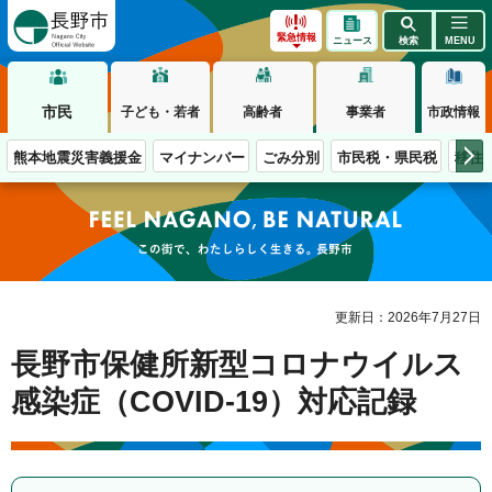
長野市
緊急情報
ニュース
検索
MENU
市民
子ども・若者
高齢者
事業者
市政情報
熊本地震災害義援金
マイナンバー
ごみ分別
市民税・県民税
移住
この街で、わたしらしく生きる。長野市
更新日：2026年7月27日
長野市保健所新型コロナウイルス
感染症（COVID-19）対応記録