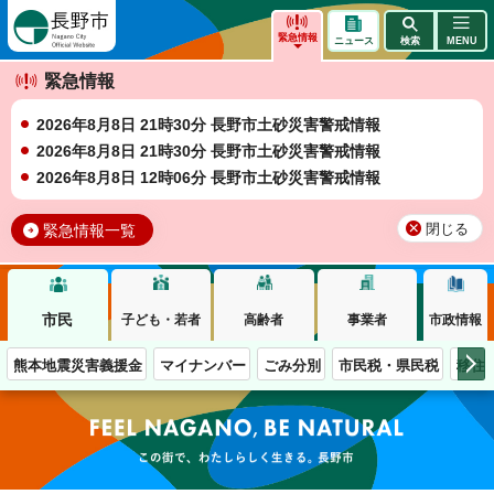
長野市
緊急情報
ニュース
検索
MENU
緊急情報
2026年8月8日 21時30分 長野市土砂災害警戒情報
2026年8月8日 21時30分 長野市土砂災害警戒情報
2026年8月8日 12時06分 長野市土砂災害警戒情報
緊急情報一覧
閉じる
市民
子ども・若者
高齢者
事業者
市政情報
熊本地震災害義援金
マイナンバー
ごみ分別
市民税・県民税
移住
この街で、わたしらしく生きる。長野市