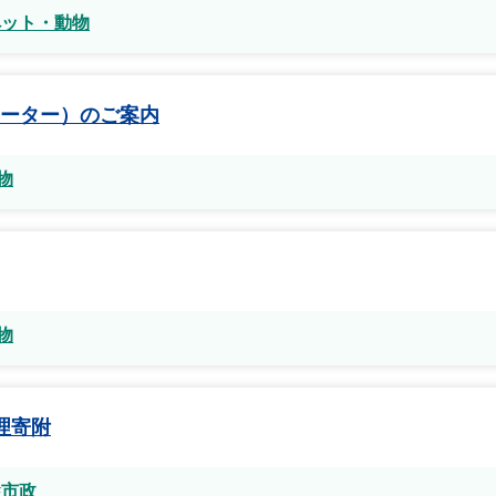
ペット・動物
ーター）のご案内
物
物
理寄附
#市政