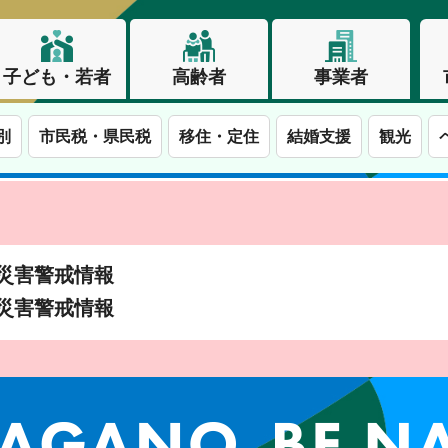
子ども・若者
高齢者
事業者
別
市民税・県民税
移住・定住
結婚支援
観光
土砂災害警戒情報
土砂災害警戒情報
この街で、わたしらしく生きる。長野市