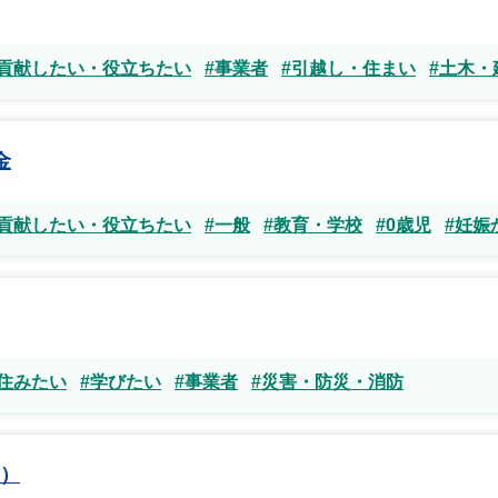
#貢献したい・役立ちたい
#事業者
#引越し・住まい
#土木・
金
#貢献したい・役立ちたい
#一般
#教育・学校
#0歳児
#妊娠
住みたい
#学びたい
#事業者
#災害・防災・消防
）