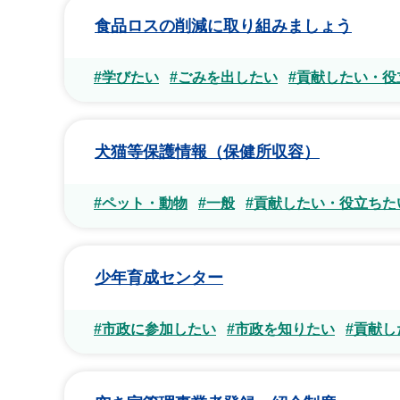
食品ロスの削減に取り組みましょう
#学びたい
#ごみを出したい
#貢献したい・役
犬猫等保護情報（保健所収容）
#ペット・動物
#一般
#貢献したい・役立ちた
少年育成センター
#市政に参加したい
#市政を知りたい
#貢献