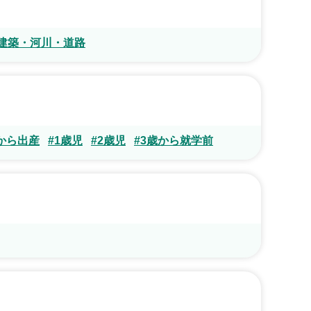
建築・河川・道路
から出産
#1歳児
#2歳児
#3歳から就学前