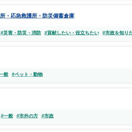
所・応急救護所・防災備蓄倉庫
#災害・防災・消防
#貢献したい・役立ちたい
#市政を知り
#一般
#ペット・動物
#一般
#市外の方
#市政