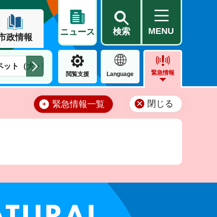
MENU
検索
ニュース
市政情報
ペット（犬・猫）
住民票・戸籍
公営住宅
市街地整備
緊急情報
閲覧支援
Language
閉じる
緊急情報一覧