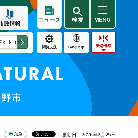
MENU
検索
ニュース
市政情報
ペット（犬・猫）
住民票・戸籍
公営住宅
市街地整備
緊急情報
閲覧支援
Language
印刷
更新日：2026年2月25日