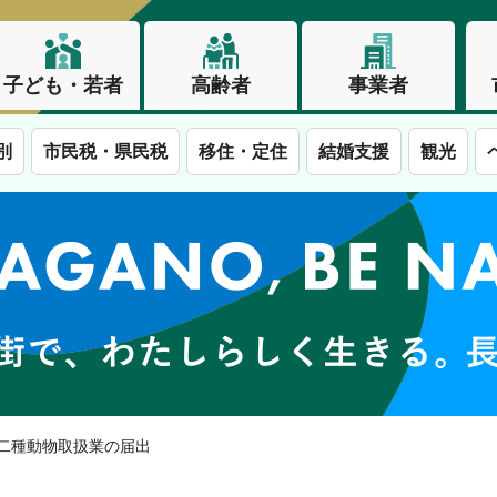
子ども・若者
高齢者
事業者
別
市民税・県民税
移住・定住
結婚支援
観光
この街で、わたしらしく生きる。長野市
第二種動物取扱業の届出