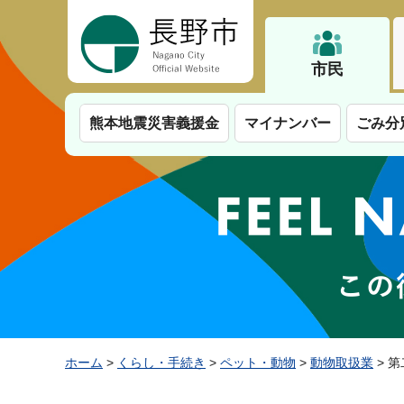
長野市
市民
熊本地震災害義援金
マイナンバー
ごみ分
ホーム
>
くらし・手続き
>
ペット・動物
>
動物取扱業
> 