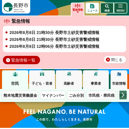
長野市
緊急情報
ニュース
検索
MENU
緊急情報
2026年8月8日 21時30分 長野市土砂災害警戒情報
2026年8月8日 21時30分 長野市土砂災害警戒情報
2026年8月8日 12時06分 長野市土砂災害警戒情報
緊急情報一覧
閉じる
市民
子ども・若者
高齢者
事業者
市政情報
熊本地震災害義援金
マイナンバー
ごみ分別
市民税・県民税
移住
この街で、わたしらしく生きる。長野市