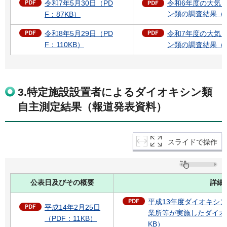
令和7年5月30日（PD
令和6年度の大気
ン類の調査結果（P
F：87KB）
令和8年5月29日（PD
令和7年度の大気
F：110KB）
ン類の調査結果（P
3.特定施設設置者によるダイオキシン類
自主測定結果（報道発表資料）
スライドで操作
公表日及びその概要
詳細
平成13年度ダイオキシ
平成14年2月25日
業所等が実施したダイオ
（PDF：11KB）
KB）