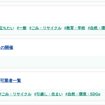
立ちたい
#一般
#ごみ・リサイクル
#教育・学校
#自然・環
）の開催
可業者一覧
#ごみ・リサイクル
#引越し・住まい
#自然・環境・SDGs