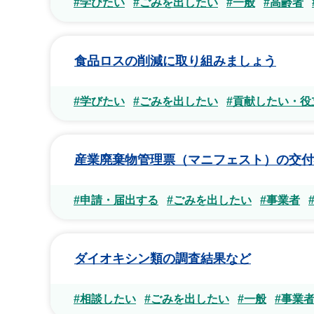
#学びたい
#ごみを出したい
#一般
#高齢者
食品ロスの削減に取り組みましょう
#学びたい
#ごみを出したい
#貢献したい・役
産業廃棄物管理票（マニフェスト）の交付
#申請・届出する
#ごみを出したい
#事業者
ダイオキシン類の調査結果など
#相談したい
#ごみを出したい
#一般
#事業