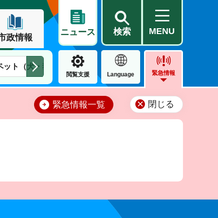
MENU
検索
ニュース
市政情報
ペット（犬・猫）
住民票・戸籍
公営住宅
市街地整備
緊急情報
閲覧支援
Language
閉じる
緊急情報一覧