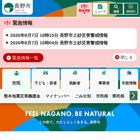
長野市
緊急情報
ニュース
検索
MENU
緊急情報
2026年8月7日 18時15分 長野市土砂災害警戒情報
2026年8月7日 16時04分 長野市土砂災害警戒情報
緊急情報一覧
閉じる
市民
子ども・若者
高齢者
事業者
市政情報
熊本地震災害義援金
マイナンバー
ごみ分別
市民税・県民税
移住
この街で、わたしらしく生きる。長野市