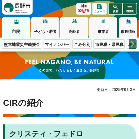
長野市
緊急情報
ニュース
検索
MENU
市民
子ども・若者
高齢者
事業者
市政情報
熊本地震災害義援金
マイナンバー
ごみ分別
市民税・県民税
移住
この街で、わたしらしく生きる。長野市
更新日：2025年9月3日
CIRの紹介
クリスティ・フェドロ