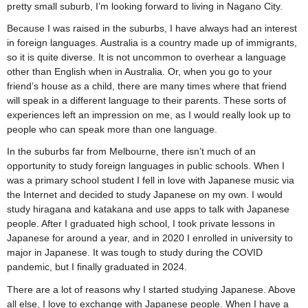
pretty small suburb, I’m looking forward to living in Nagano City.
Because I was raised in the suburbs, I have always had an interest
in foreign languages. Australia is a country made up of immigrants,
so it is quite diverse. It is not uncommon to overhear a language
other than English when in Australia. Or, when you go to your
friend’s house as a child, there are many times where that friend
will speak in a different language to their parents. These sorts of
experiences left an impression on me, as I would really look up to
people who can speak more than one language.
In the suburbs far from Melbourne, there isn’t much of an
opportunity to study foreign languages in public schools. When I
was a primary school student I fell in love with Japanese music via
the Internet and decided to study Japanese on my own. I would
study hiragana and katakana and use apps to talk with Japanese
people. After I graduated high school, I took private lessons in
Japanese for around a year, and in 2020 I enrolled in university to
major in Japanese. It was tough to study during the COVID
pandemic, but I finally graduated in 2024.
There are a lot of reasons why I started studying Japanese. Above
all else, I love to exchange with Japanese people. When I have a