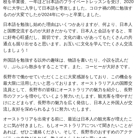
校を卒業後、一年ほど日本語のプライベートレッスンを受け、2020
年に大学に入学して日本語を専攻しました。コロナ禍の間に勉強す
るのが大変でしたが2024年にやっと卒業しました。
日本語を勉強し始めた理由はいくつかありますが、何より、日本人
と国際交流するのが大好きだからです。日本人と会話をすると、常
に好奇心旺盛だし、親切です。文化の違いがあってもたくさんの共
通点も掘り出せると思います。お互いに文化を学んでたくさん交流
しましょう！
外国語を勉強する以外の趣味は、物語を書いたり、小説を読んだ
り、ぶらぶら散歩をすることです。また、コーヒーが大好きです。
長野市で働かせていただくことに大変感謝をしており、この機会を
最大限に活用したいと思っております。オーストラリア人の国際交
流員として、長野市の皆様にオーストラリアの魅力を紹介し、長野
市のファンを増やしていくよう努力いたします。観光客を増やすだ
けにとどまらず、長野市の魅力を広く発信し、日本人と外国人が交
流し友好を深められるように努力いたします。
オーストラリアを出発する前に、最近は日本人の観光客が増えたこ
とに気が付きました。もしオーストラリアについて聞きたいことが
あれば、ぜひご連絡ください。そして、長野市のおすすめのアクテ