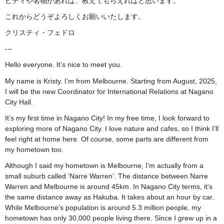
ビティや名物があれば、教えてもらえればと思います。
これからどうぞよろしくお願いいたします。
クリスティ・フェドロ
---
Hello everyone. It’s nice to meet you.
My name is Kristy. I’m from Melbourne. Starting from August, 2025,
I will be the new Coordinator for International Relations at Nagano
City Hall.
It’s my first time in Nagano City! In my free time, I look forward to
exploring more of Nagano City. I love nature and cafes, so I think I’ll
feel right at home here. Of course, some parts are different from
my hometown too.
Although I said my hometown is Melbourne, I’m actually from a
small suburb called ‘Narre Warren’. The distance between Narre
Warren and Melbourne is around 45km. In Nagano City terms, it’s
the same distance away as Hakuba. It takes about an hour by car.
While Melbourne’s population is around 5.3 million people, my
hometown has only 30,000 people living there. Since I grew up in a