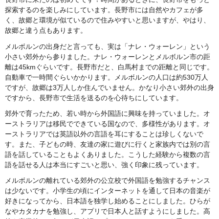
探索するのを楽しみにしています。長野市には自然やカフェが多
く、故郷と環境が似ているので住みやすいと思いますが、やはり、
故郷と違う点もあります。
メルボルンの出身だと言っても、実は「ナレ・ウォーレン」という
小さい郊外から参りました。ナレ・ウォーレンとメルボルン市の距
離は45kmぐらいです。長野市だと、白馬村までの距離と同じです。
自動車で一時間ぐらいかかります。メルボルンの人口は約530万人
ですが、故郷は3万人しか住んでいません。かなり小さい郊外の出身
ですから、長野市で生活を送るのを心待ちにしています。
郊外で育ったため、若い時から外国語に興味を持っていました。オ
ーストラリアは移民でできている国なので、多様性があります。オ
ーストラリアでは英語以外の言語を耳にすることは珍しくないで
す。また、子どもの時、友達の家に遊びに行くと家族内では別の言
語を話していることもよくありました。こうした経験から複数の言
語を話せる人は本当にすごいと思い、強く印象に残っています。
メルボルンの離れている郊外の公立校で外国語を勉強するチャンス
は少ないです。小学生の頃にインターネットを通して日本の音楽が
好きになってから、日本語を独学し始めることにしました。ひらが
なやカタカナを勉強し、アプリで日本人と話すようにしました。高