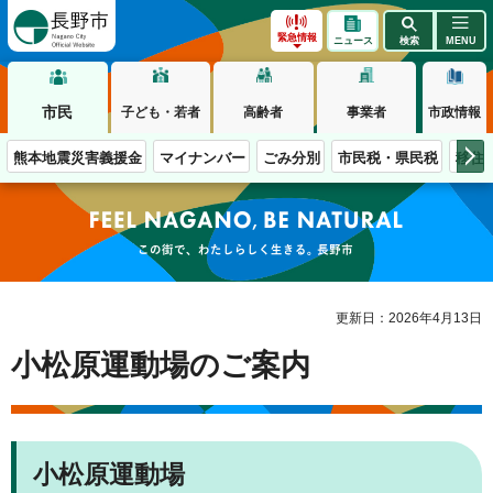
長野市
緊急情報
ニュース
検索
MENU
市民
子ども・若者
高齢者
事業者
市政情報
熊本地震災害義援金
マイナンバー
ごみ分別
市民税・県民税
移住
この街で、わたしらしく生きる。長野市
更新日：2026年4月13日
小松原運動場のご案内
小松原運動場