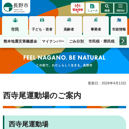
長野市
緊急情報
ニュース
検索
MENU
市民
子ども・若者
高齢者
事業者
市政情報
熊本地震災害義援金
マイナンバー
ごみ分別
市民税・県民税
移住
この街で、わたしらしく生きる。長野市
更新日：2026年4月13日
西寺尾運動場のご案内
西寺尾運動場