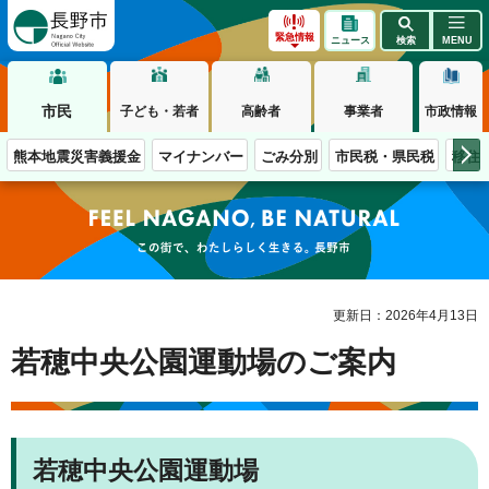
長野市
緊急情報
ニュース
検索
MENU
市民
子ども・若者
高齢者
事業者
市政情報
熊本地震災害義援金
マイナンバー
ごみ分別
市民税・県民税
移住
この街で、わたしらしく生きる。長野市
更新日：2026年4月13日
若穂中央公園運動場のご案内
若穂中央公園運動場