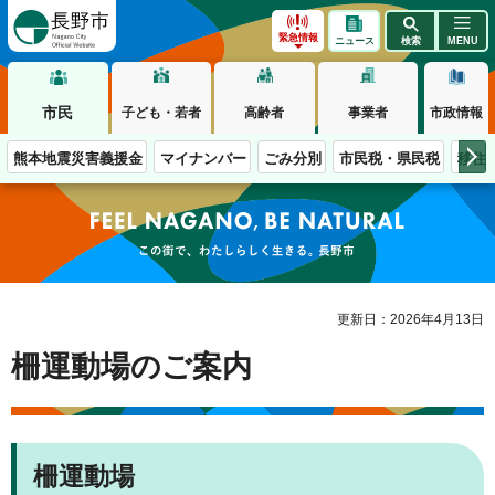
長野市
緊急情報
ニュース
検索
MENU
市民
子ども・若者
高齢者
事業者
市政情報
熊本地震災害義援金
マイナンバー
ごみ分別
市民税・県民税
移住
この街で、わたしらしく生きる。長野市
更新日：2026年4月13日
柵運動場のご案内
柵運動場