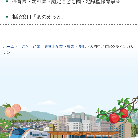
保育園・幼稚園・認定こども園・地域型保育事業
相談窓口「あのえっと」
ホーム
>
しごと・産業
>
農林水産業
>
農業
>
農地
> 大岡中ノ在家クラインガル
テン