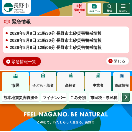
長野市
緊急情報
ニュース
検索
MENU
緊急情報
2026年8月8日 21時30分 長野市土砂災害警戒情報
2026年8月8日 21時30分 長野市土砂災害警戒情報
2026年8月8日 12時06分 長野市土砂災害警戒情報
緊急情報一覧
閉じる
市民
子ども・若者
高齢者
事業者
市政情報
熊本地震災害義援金
マイナンバー
ごみ分別
市民税・県民税
移住
この街で、わたしらしく生きる。長野市