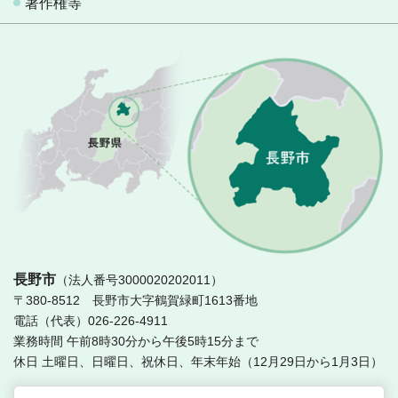
著作権等
長
長野市
（法人番号3000020202011）
〒380-8512 長野市大字鶴賀緑町1613番地
電話（代表）026-226-4911
業務時間 午前8時30分から午後5時15分まで
休日 土曜日、日曜日、祝休日、年末年始（12月29日から1月3日）