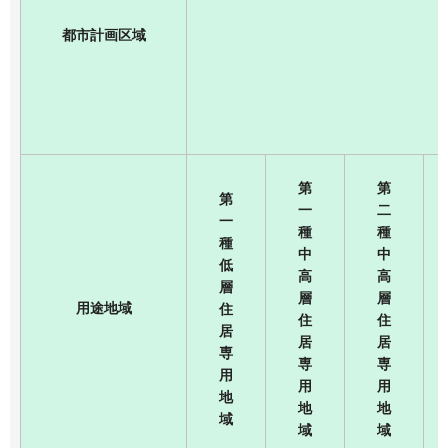
都市計画区域
第
第
第
一
二
一
種
種
種
中
中
低
高
高
層
層
層
用途地域
住
住
住
居
居
居
専
専
専
用
用
用
地
地
地
域
域
域