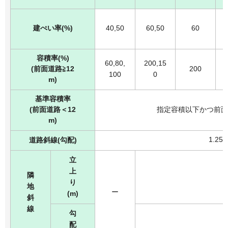
建ぺい率(%)
40,50
60,50
60
容積率(%)
60,80,
200,15
(前面道路≧12
200
100
0
m)
基準容積率
(前面道路＜12
指定容積以下かつ前面道
m)
1.25
道路斜線(勾配)
立
上
隣
り
地
ー
(m)
斜
線
勾
配