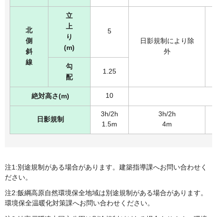
立
上
北
5
り
側
日影規制により除
(m)
斜
外
線
勾
1.25
配
10
絶対高さ(m)
3h/2h
3h/2h
日影規制
1.5m
4m
注1:別途規制がある場合があります。建築指導課へお問い合わせく
ださい。
注2:飯綱高原自然環境保全地域は別途規制がある場合があります。
環境保全温暖化対策課へお問い合わせください。