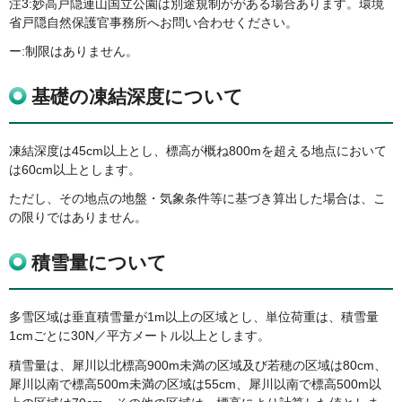
注3:妙高戸隠連山国立公園は別途規制ががある場合あります。環境
省戸隠自然保護官事務所へお問い合わせください。
ー:制限はありません。
基礎の凍結深度について
凍結深度は45cm以上とし、標高が概ね800mを超える地点において
は60cm以上とします。
ただし、その地点の地盤・気象条件等に基づき算出した場合は、こ
の限りではありません。
積雪量について
多雪区域は垂直積雪量が1m以上の区域とし、単位荷重は、積雪量
1cmごとに30N／平方メートル以上とします。
積雪量は、犀川以北標高900m未満の区域及び若穂の区域は80cm、
犀川以南で標高500m未満の区域は55cm、犀川以南で標高500m以