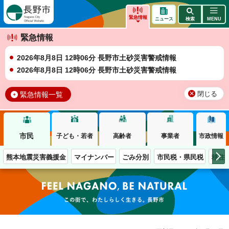
長野市
緊急情報
ニュース
検索
MENU
緊急情報
2026年8月8日 12時06分 長野市土砂災害警戒情報
2026年8月8日 12時06分 長野市土砂災害警戒情報
緊急情報一覧
閉じる
市民
子ども・若者
高齢者
事業者
市政情報
熊本地震災害義援金
マイナンバー
ごみ分別
市民税・県民税
移住
この街で、わたしらしく生きる。長野市