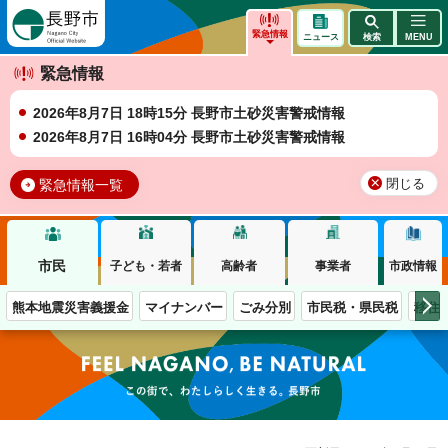
長野市
緊急情報
ニュース
検索
MENU
緊急情報
2026年8月7日 18時15分 長野市土砂災害警戒情報
2026年8月7日 16時04分 長野市土砂災害警戒情報
緊急情報一覧
閉じる
市民
子ども・若者
高齢者
事業者
市政情報
熊本地震災害義援金
マイナンバー
ごみ分別
市民税・県民税
移住
この街で、わたしらしく生きる。長野市