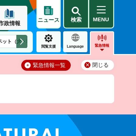
MENU
検索
ニュース
市政情報
ペット（犬・猫）
住民票・戸籍
公営住宅
市街地整備
緊急情報
閲覧支援
Language
閉じる
緊急情報一覧