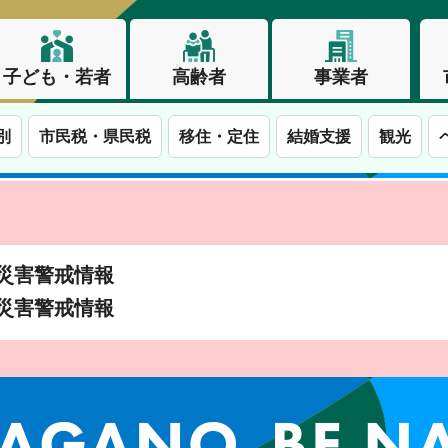
子ども・若者
高齢者
事業者
別
市民税・県民税
移住・定住
結婚支援
観光
土砂災害警戒情報
土砂災害警戒情報
この街で、わたしらしく生きる。長野市