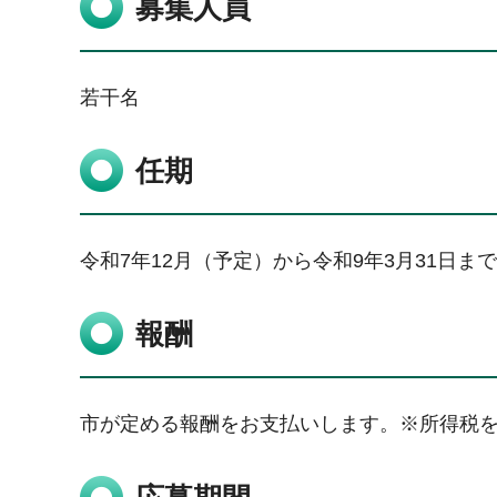
募集人員
若干名
任期
令和7年12月（予定）から令和9年3月31日まで
報酬
市が定める報酬をお支払いします。※所得税