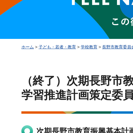
ホーム
>
子ども・若者・教育
>
学校教育
>
長野市教育委員
（終了）次期長野市
学習推進計画策定委
次期長野市教育振興基本計